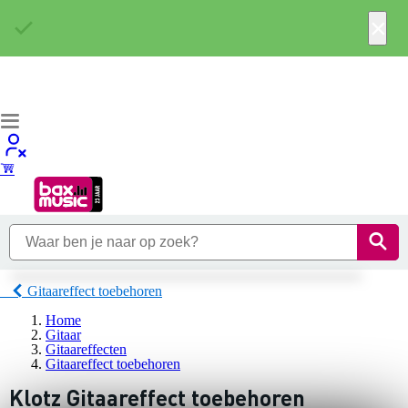
×
Gitaareffect toebehoren
Home
Gitaar
Gitaareffecten
Gitaareffect toebehoren
Klotz Gitaareffect toebehoren