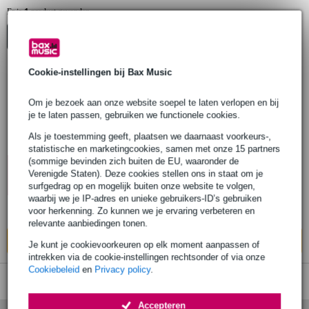
1
Er is
product gevonden.
Advies
Cookie-instellingen bij Bax Music
2 reviews
Om je bezoek aan onze website soepel te laten verlopen en bij
Klotz 9 V daisy chain voor vijf pedalen
je te laten passen, gebruiken we functionele cookies.
(Black)
Als je toestemming geeft, plaatsen we daarnaast voorkeurs-,
statistische en marketingcookies, samen met onze 15 partners
(sommige bevinden zich buiten de EU, waaronder de
€ 8,15
10% EXTRA
Verenigde Staten). Deze cookies stellen ons in staat om je
KORTING MET
surfgedrag op en mogelijk buiten onze website te volgen,
CODE: EXTRA10
Op voorraad
waarbij we je IP-adres en unieke gebruikers-ID’s gebruiken
Ook in
1 winkel
op voorraad
voor herkenning. Zo kunnen we je ervaring verbeteren en
relevante aanbiedingen tonen.
In mijn winkelwagen
Je kunt je cookievoorkeuren op elk moment aanpassen of
intrekken via de cookie-instellingen rechtsonder of via onze
Cookiebeleid
en
Privacy policy
.
Accepteren