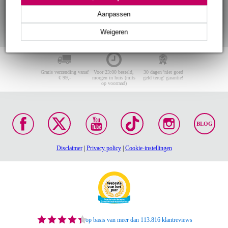
Aanpassen
Weigeren
Gratis verzending vanaf
Voor 23:00 besteld,
30 dagen 'niet goed
€ 99,-
morgen in huis (mits
geld terug' garantie!
op voorraad)
BLOG
Disclaimer
|
Privacy policy
|
Cookie-instellingen
op basis van meer dan 113.816 klantreviews