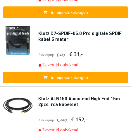
In mijn winkelwagen
Klotz D7-SPDIF-05.0 Pro digitale SPDIF
kabel 5 meter
€ 31,-
Adviesprijs
€ 41,-
Levertijd onbekend
In mijn winkelwagen
Klotz ALN150 Audiolead High End 15m
2pcs. rca kabelset
€ 152,-
Adviesprijs
€ 296,-
Levertijd onbekend