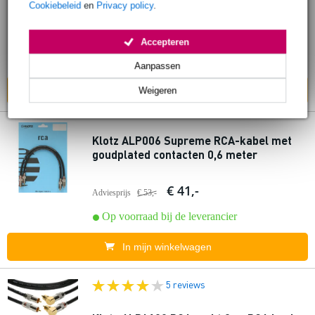
Cookiebeleid
en
Privacy policy
.
€ 29,-
Adviesprijs
€ 38,-
Op voorraad bij de leverancier
Accepteren
Ook in
1 winkel
op voorraad
Aanpassen
In mijn winkelwagen
Weigeren
Klotz ALP006 Supreme RCA-kabel met
goudplated contacten 0,6 meter
€ 41,-
Adviesprijs
€ 53,-
Op voorraad bij de leverancier
In mijn winkelwagen
5 reviews