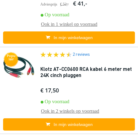
€ 41,-
Adviesprijs
€ 52,-
Op voorraad
Ook in
1 winkel
op voorraad
In mijn winkelwagen
2 reviews
Popu
lair
Klotz AT-CC0600 RCA kabel 6 meter met
24K cinch pluggen
€ 17,50
Op voorraad
Ook in
2 winkels
op voorraad
In mijn winkelwagen