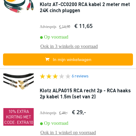
Klotz AT-CC0200 RCA kabel 2 meter met
24K cinch pluggen
€ 11,65
Adviesprijs
€ 14,30
Op voorraad
Ook in
3 winkels
op voorraad
In mijn winkelwagen
6 reviews
Klotz ALPA015 RCA recht 2p - RCA haaks
2p kabel 1.5m (set van 2)
€ 29,-
10% EXTRA
Adviesprijs
€ 46,-
KORTING MET
CODE: EXTRA10
Op voorraad
Ook in
1 winkel
op voorraad