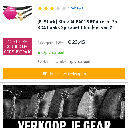
6 reviews
Extra
voordeel
(B-Stock) Klotz ALPA015 RCA recht 2p -
RCA haaks 2p kabel 1.5m (set van 2)
€ 23,45
10% EXTRA
Adviesprijs
€ 29,-
KORTING MET
CODE: EXTRA10
Op voorraad
Ook in
1 winkel
op voorraad
In mijn winkelwagen