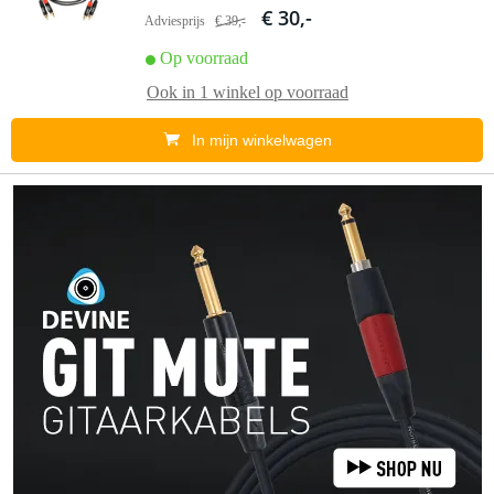
€ 30,-
Adviesprijs
€ 39,-
Op voorraad
Ook in
1 winkel
op voorraad
In mijn winkelwagen