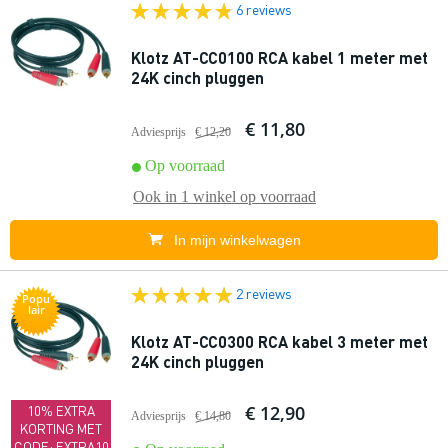
6 reviews
Klotz AT-CC0100 RCA kabel 1 meter met
24K cinch pluggen
€ 11,80
Adviesprijs
€ 12,20
Op voorraad
Ook in
1 winkel
op voorraad
In mijn winkelwagen
2 reviews
Popu
lair
Klotz AT-CC0300 RCA kabel 3 meter met
24K cinch pluggen
€ 12,90
10% EXTRA
Adviesprijs
€ 14,80
KORTING MET
CODE: EXTRA10