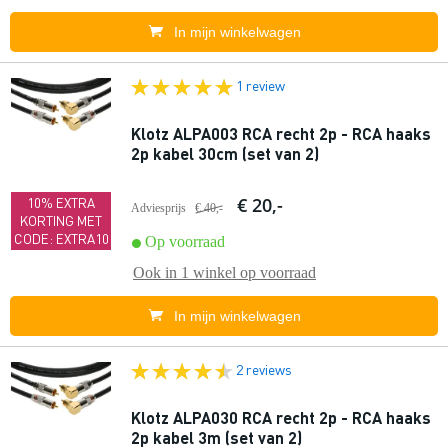
In mijn winkelwagen
1 review
Klotz ALPA003 RCA recht 2p - RCA haaks
2p kabel 30cm (set van 2)
€ 20,-
10% EXTRA
Adviesprijs
€ 40,-
KORTING MET
CODE: EXTRA10
Op voorraad
Ook in
1 winkel
op voorraad
In mijn winkelwagen
2 reviews
Klotz ALPA030 RCA recht 2p - RCA haaks
2p kabel 3m (set van 2)