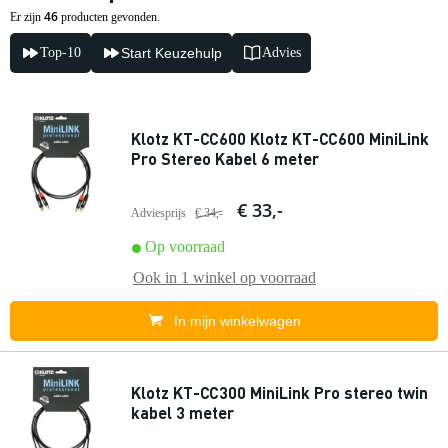
46
Er zijn
producten gevonden.
Top-10
Start Keuzehulp
Advies
Klotz KT-CC600 Klotz KT-CC600 MiniLink
Pro Stereo Kabel 6 meter
€ 33,-
Adviesprijs
€ 34,-
Op voorraad
Ook in
1 winkel
op voorraad
In mijn winkelwagen
Klotz KT-CC300 MiniLink Pro stereo twin
kabel 3 meter