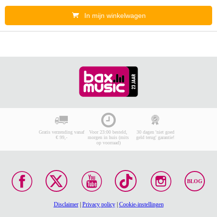
In mijn winkelwagen
Gratis verzending vanaf
Voor 23:00 besteld,
30 dagen 'niet goed
€ 99,-
morgen in huis (mits
geld terug' garantie!
op voorraad)
BLOG
Disclaimer
|
Privacy policy
|
Cookie-instellingen