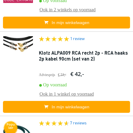
Op voorraad
Ook in
2 winkels
op voorraad
In mijn winkelwagen
1 review
Klotz ALPA009 RCA recht 2p - RCA haaks
2p kabel 90cm (set van 2)
€ 42,-
Adviesprijs
€ 53,-
Op voorraad
Ook in
1 winkel
op voorraad
In mijn winkelwagen
7 reviews
Popu
lair