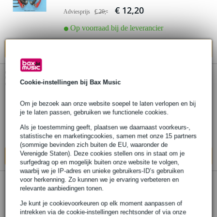
€ 12,20
Adviesprijs
€ 20,-
Op voorraad bij de leverancier
In mijn winkelwagen
Klotz ALPA050 RCA recht 2p - RCA haaks
Cookie-instellingen bij Bax Music
2p kabel 5m (set van 2)
Om je bezoek aan onze website soepel te laten verlopen en bij
je te laten passen, gebruiken we functionele cookies.
€ 56,-
Als je toestemming geeft, plaatsen we daarnaast voorkeurs-,
Op voorraad bij de leverancier
statistische en marketingcookies, samen met onze 15 partners
(sommige bevinden zich buiten de EU, waaronder de
Verenigde Staten). Deze cookies stellen ons in staat om je
In mijn winkelwagen
surfgedrag op en mogelijk buiten onze website te volgen,
waarbij we je IP-adres en unieke gebruikers-ID’s gebruiken
voor herkenning. Zo kunnen we je ervaring verbeteren en
relevante aanbiedingen tonen.
Klotz D7-SPDIF-03.0 Pro digitale RCA-
kabel voor SPDIF 3 meter
Je kunt je cookievoorkeuren op elk moment aanpassen of
intrekken via de cookie-instellingen rechtsonder of via onze