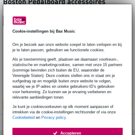
Boston Pedalboard accessoires
1
Er is
product gevonden.
Top-10
Advies
Cookie-instellingen bij Bax Music
1 review
Om je bezoek aan onze website soepel te laten verlopen en bij
je te laten passen, gebruiken we functionele cookies.
Boston PBMK-01 pedalboard mounting kit
Als je toestemming geeft, plaatsen we daarnaast voorkeurs-,
statistische en marketingcookies, samen met onze 15 partners
€ 20,70
(sommige bevinden zich buiten de EU, waaronder de
Adviesprijs
€ 25,-
Verenigde Staten). Deze cookies stellen ons in staat om je
surfgedrag op en mogelijk buiten onze website te volgen,
Op voorraad
waarbij we je IP-adres en unieke gebruikers-ID’s gebruiken
Ook in
1 winkel
op voorraad
voor herkenning. Zo kunnen we je ervaring verbeteren en
relevante aanbiedingen tonen.
In mijn winkelwagen
Je kunt je cookievoorkeuren op elk moment aanpassen of
intrekken via de cookie-instellingen rechtsonder of via onze
Cookiebeleid
en
Privacy policy
.
Accepteren