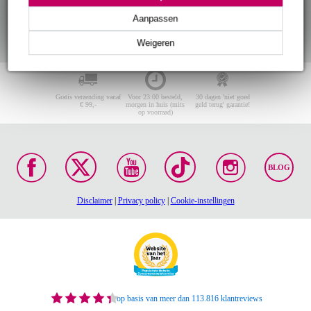
Aanpassen
Weigeren
Gratis verzending vanaf
Voor 23:00 besteld,
30 dagen 'niet goed
€ 99,-
morgen in huis (mits
geld terug' garantie!
op voorraad)
BLOG
Disclaimer
|
Privacy policy
|
Cookie-instellingen
op basis van meer dan 113.816 klantreviews