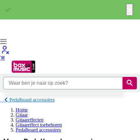
×
Pedalboard accessoires
Home
Gitaar
Gitaareffecten
Gitaareffect toebehoren
Pedalboard accessoires