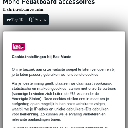
Mono Pedalboard accessoires
2
Er zijn
producten gevonden.
Top-10
Advies
Mono Pedalboard Accessories Kit
Cookie-instellingen bij Bax Music
€ 86,-
Op voorraad
Om je bezoek aan onze website soepel te laten verlopen en bij
je te laten passen, gebruiken we functionele cookies.
Ook in
1 winkel
op voorraad
Als je toestemming geeft, plaatsen we daarnaast voorkeurs-,
statistische en marketingcookies, samen met onze 15 partners
In mijn winkelwagen
(sommige bevinden zich buiten de EU, waaronder de
Verenigde Staten). Deze cookies stellen ons in staat om je
surfgedrag op en mogelijk buiten onze website te volgen,
waarbij we je IP-adres en unieke gebruikers-ID’s gebruiken
Mono Tour Accessory Case 2.0
voor herkenning. Zo kunnen we je ervaring verbeteren en
pedalboard softcase
relevante aanbiedingen tonen.