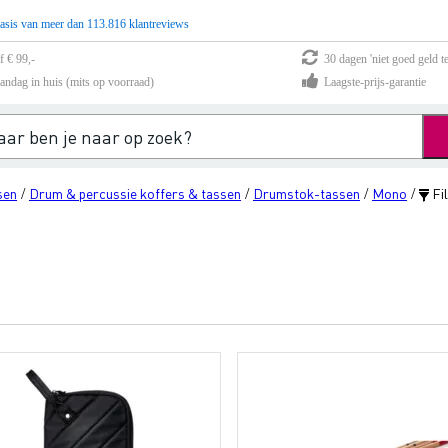
asis van meer dan 113.816 klantreviews
f € 99,-
30 dagen 'niet goed geld te
andag in huis (mits op voorraad)
Laagste-prijs-garantie
sen
Drum & percussie koffers & tassen
Drumstok-tassen
Mono
Fil
/
/
/
/