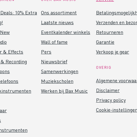
Deals: 10% Extra
Ons assortiment
Betalingsmogelijk
g!
Laatste nieuws
Verzenden en bezo
 New
Eventkalender winkels
Retourneren
dio
Wall of fame
Garantie
r & Effects
Pers
Verkoop je gear
 & Recording
Nieuwsbrief
OVERIG
foons
Samenwerkingen
Algemene voorwaa
elefoons
Muziekscholen
Disclaimer
kinstrumenten
Werken bij Bax Music
Privacy policy
Cookie-instellinge
aar
s
instrumenten