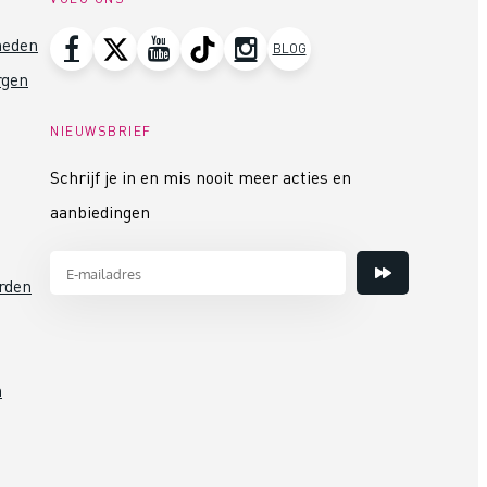
heden
BLOG
rgen
NIEUWSBRIEF
Schrijf je in en mis nooit meer acties en
aanbiedingen
rden
n