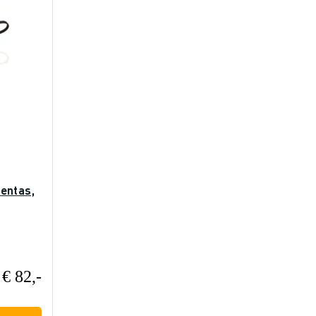
entas,
€ 82,-