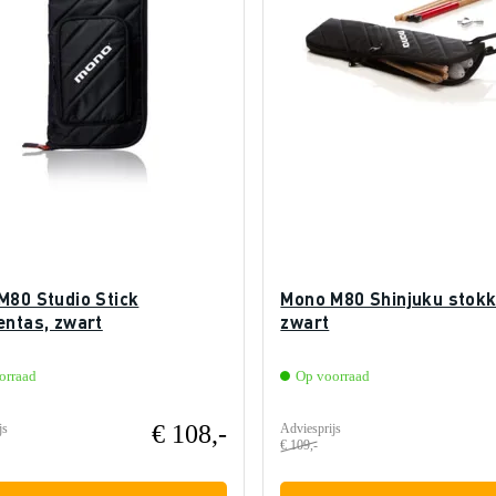
M80 Studio Stick
Mono M80 Shinjuku stokk
entas, zwart
zwart
orraad
Op voorraad
€ 108,-
js
Adviesprijs
€ 109,-