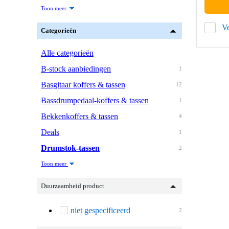
Toon meer
Ve
Categorieën
Alle categorieën
B-stock aanbiedingen
1
Basgitaar koffers & tassen
12
Bassdrumpedaal-koffers & tassen
1
Bekkenkoffers & tassen
4
Deals
1
Drumstok-tassen
2
Toon meer
Duurzaamheid product
niet gespecificeerd
2