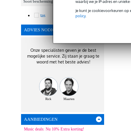
waarbij we je IP-adres en uniek
Soort bescherming
Je kunt je cookievoorkeuren op 
tas
policy
.
2
ADVIES NODIG?
Onze specialisten geven je de best
mogelijke service. Zij staan je graag te
woord met het beste advies!
Rick
Maarten
AANBIEDINGEN
Music deals: Nu 10% Extra korting!