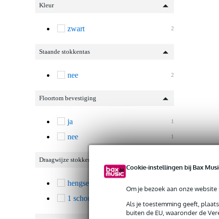
Kleur
zwart
2
Staande stokkentas
nee
2
Floortom bevestiging
ja
1
nee
1
Draagwijze stokkentas
Cookie-instellingen bij Bax Musi
hengsel / handvat
2
Om je bezoek aan onze website s
1 schouderband
2
Als je toestemming geeft, plaat
buiten de EU, waaronder de Vere