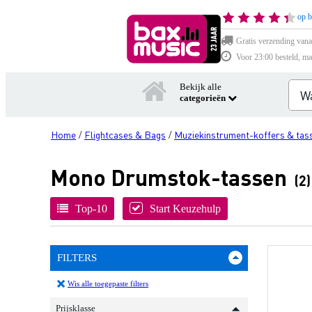
op b
Gratis verzending vana
Voor 23:00 besteld, ma
Bekijk alle
categorieën
Home
Flightcases & Bags
Muziekinstrument-koffers & tas
/
/
Mono Drumstok-tassen
(2)
Top-10
Start Keuzehulp
FILTERS
Wis alle toegepaste filters
Prijsklasse