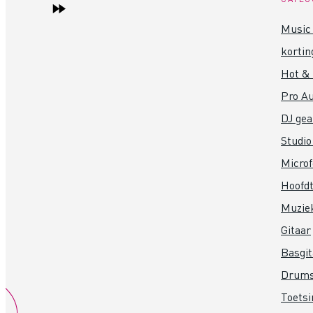
Music 
kortin
Hot &
Pro Au
DJ gea
Studio
Micro
Hoofdt
Muzie
Gitaar
Basgit
Drum
Toets