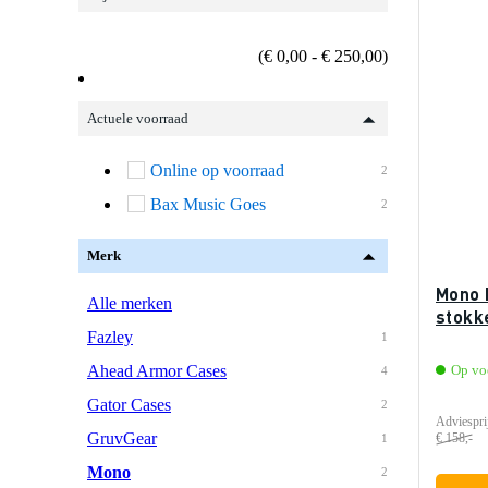
(€ 0,00 - € 250,00)
Actuele voorraad
Online op voorraad
2
Bax Music Goes
2
Merk
Mono 
Alle merken
stokk
Fazley
1
Ahead Armor Cases
Op vo
4
Gator Cases
2
Adviespri
GruvGear
€ 158,-
1
Mono
2