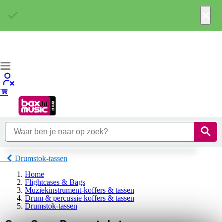
×
Drumstok-tassen
Home
Flightcases & Bags
Muziekinstrument-koffers & tassen
Drum & percussie koffers & tassen
Drumstok-tassen