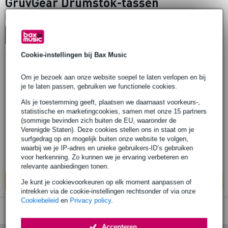
GruvGear Drumstok-tassen
1
Er is
product gevonden.
Top-10
Start Keuzehulp
Cookie-instellingen bij Bax Music
Om je bezoek aan onze website soepel te laten verlopen en bij
GruvGear QUIVR Tour luxe
je te laten passen, gebruiken we functionele cookies.
tech/drumstokkentas met
laptopcompartiment
Als je toestemming geeft, plaatsen we daarnaast voorkeurs-,
statistische en marketingcookies, samen met onze 15 partners
(sommige bevinden zich buiten de EU, waaronder de
€ 138,-
Verenigde Staten). Deze cookies stellen ons in staat om je
surfgedrag op en mogelijk buiten onze website te volgen,
Op voorraad
waarbij we je IP-adres en unieke gebruikers-ID’s gebruiken
voor herkenning. Zo kunnen we je ervaring verbeteren en
Ook in
1 winkel
op voorraad
relevante aanbiedingen tonen.
In mijn winkelwagen
Je kunt je cookievoorkeuren op elk moment aanpassen of
intrekken via de cookie-instellingen rechtsonder of via onze
Cookiebeleid
en
Privacy policy
.
Accepteren