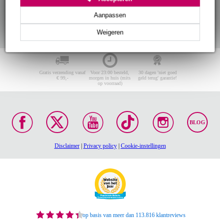
Aanpassen
Weigeren
Gratis verzending vanaf
Voor 23:00 besteld,
30 dagen 'niet goed
€ 99,-
morgen in huis (mits
geld terug' garantie!
op voorraad)
BLOG
Disclaimer
|
Privacy policy
|
Cookie-instellingen
op basis van meer dan 113.816 klantreviews