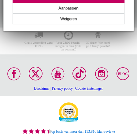
Aanpassen
Weigeren
Gratis verzending vanaf
Voor 23:00 besteld,
30 dagen 'niet goed
€ 99,-
morgen in huis (mits
geld terug' garantie!
op voorraad)
BLOG
Disclaimer
|
Privacy policy
|
Cookie-instellingen
op basis van meer dan 113.816 klantreviews