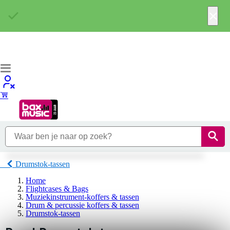
×
Drumstok-tassen
Home
Flightcases & Bags
Muziekinstrument-koffers & tassen
Drum & percussie koffers & tassen
Drumstok-tassen