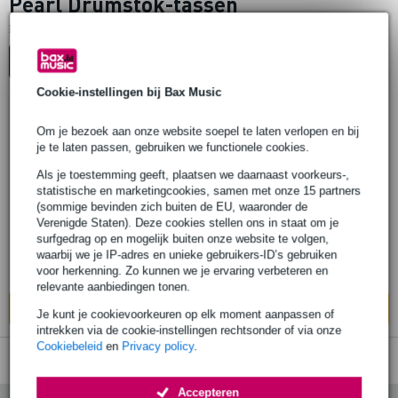
Pearl Drumstok-tassen
1
Er is
product gevonden.
Top-10
Start Keuzehulp
Cookie-instellingen bij Bax Music
2 reviews
Om je bezoek aan onze website soepel te laten verlopen en bij
je te laten passen, gebruiken we functionele cookies.
Pearl PSB-050S stokkentas
Als je toestemming geeft, plaatsen we daarnaast voorkeurs-,
statistische en marketingcookies, samen met onze 15 partners
€ 22,30
(sommige bevinden zich buiten de EU, waaronder de
Adviesprijs
€ 30,-
Verenigde Staten). Deze cookies stellen ons in staat om je
surfgedrag op en mogelijk buiten onze website te volgen,
Op voorraad
waarbij we je IP-adres en unieke gebruikers-ID’s gebruiken
Ook in
1 winkel
op voorraad
voor herkenning. Zo kunnen we je ervaring verbeteren en
relevante aanbiedingen tonen.
In mijn winkelwagen
Je kunt je cookievoorkeuren op elk moment aanpassen of
intrekken via de cookie-instellingen rechtsonder of via onze
Cookiebeleid
en
Privacy policy
.
Accepteren