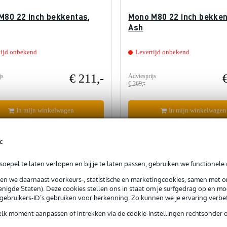
M80 22 inch bekkentas,
Mono M80 22 inch bekken
Ash
tijd onbekend
Levertijd onbekend
€ 211,-
js
Adviesprijs
€ 269,-
In mijn winkelwagen
In mijn winkelwagen
rgelijken
Vergelijken
c
oepel te laten verlopen en bij je te laten passen, gebruiken we functionele 
sen we daarnaast voorkeurs-, statistische en marketingcookies, samen met 
nigde Staten). Deze cookies stellen ons in staat om je surfgedrag op en mog
e gebruikers-ID’s gebruiken voor herkenning. Zo kunnen we je ervaring verb
elk moment aanpassen of intrekken via de cookie-instellingen rechtsonder 