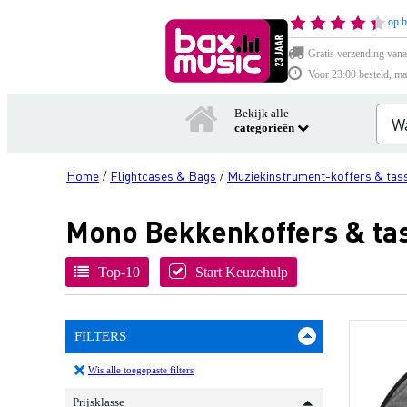
op b
Gratis verzending vana
Voor 23:00 besteld, ma
Bekijk alle
categorieën
Home
Flightcases & Bags
Muziekinstrument-koffers & tas
/
/
Mono Bekkenkoffers & ta
Top-10
Start Keuzehulp
FILTERS
Wis alle toegepaste filters
Prijsklasse