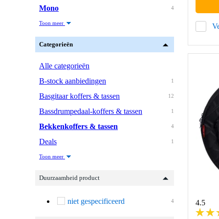
Mono
4
Toon meer
Ve
Categorieën
Alle categorieën
B-stock aanbiedingen
1
Basgitaar koffers & tassen
12
Bassdrumpedaal-koffers & tassen
1
Bekkenkoffers & tassen
4
Deals
1
Toon meer
Duurzaamheid product
niet gespecificeerd
4
4.5