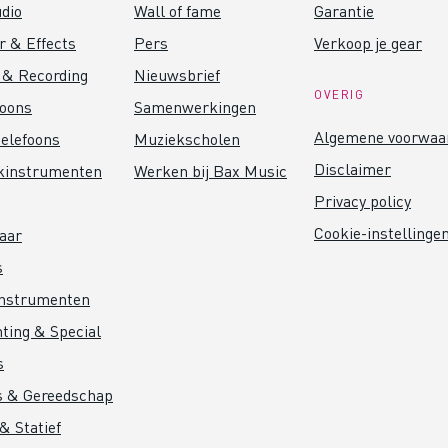
dio
Wall of fame
Garantie
r & Effects
Pers
Verkoop je gear
 & Recording
Nieuwsbrief
OVERIG
foons
Samenwerkingen
Algemene voorwaa
elefoons
Muziekscholen
Disclaimer
kinstrumenten
Werken bij Bax Music
Privacy policy
Cookie-instellinge
aar
s
instrumenten
hting & Special
s
s & Gereedschap
& Statief