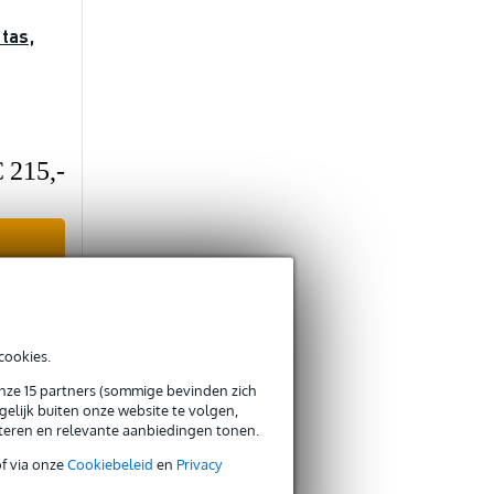
tas,
€ 215,-
cookies.
onze 15 partners (sommige bevinden zich
elijk buiten onze website te volgen,
eteren en relevante aanbiedingen tonen.
of via onze
Cookiebeleid
en
Privacy