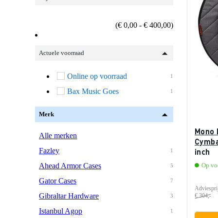
(€ 0,00 - € 400,00)
Actuele voorraad
Online op voorraad
1
Bax Music Goes
1
Merk
Mono 
Alle merken
Cymba
Fazley
inch
1
Ahead Armor Cases
Op vo
5
Gator Cases
7
Adviespri
Gibraltar Hardware
€ 304,-
3
Istanbul Agop
1