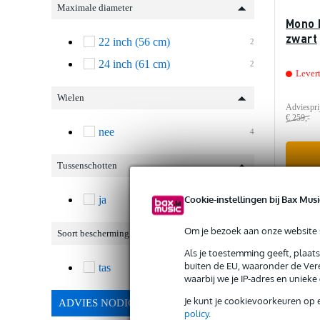
Maximale diameter
Mono 
zwart
22 inch (56 cm)
2
24 inch (61 cm)
2
Lever
Wielen
Adviespri
€ 259,-
nee
4
Tussenschotten
Ve
Cookie-instellingen bij Bax Musi
ja
4
Om je bezoek aan onze website s
Soort bescherming
Als je toestemming geeft, plaat
buiten de EU, waaronder de Vere
tas
4
waarbij we je IP-adres en uniek
Je kunt je cookievoorkeuren op 
ADVIES NODIG?
policy
.