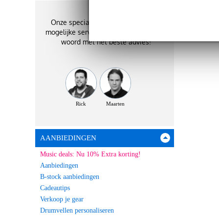
Onze specialisten geven je de best
mogelijke service. Zij staan je graag te
woord met het beste advies!
Rick
Maarten
AANBIEDINGEN
Music deals: Nu 10% Extra korting!
Aanbiedingen
B-stock aanbiedingen
Cadeautips
Verkoop je gear
Drumvellen personaliseren