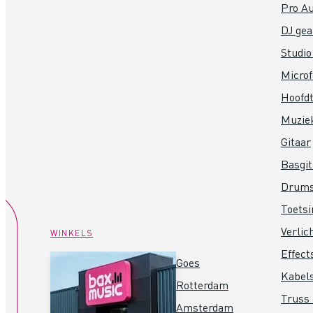
Pro Au
DJ gea
Studio
Micro
Hoofdt
Muzie
Gitaar
Basgit
Drum
Toets
Verlic
WINKELS
Effect
Goes
Kabel
Rotterdam
Truss 
Amsterdam