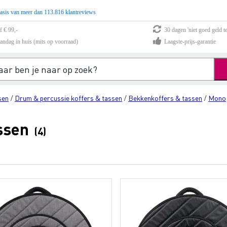
asis van meer dan 113.816 klantreviews
f € 99,-
30 dagen 'niet goed geld te
andag in huis (mits op voorraad)
Laagste-prijs-garantie
sen
Drum & percussie koffers & tassen
Bekkenkoffers & tassen
Mono
/
/
/
ssen
(4)