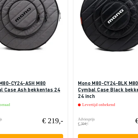
M80-CY24-ASH M80
Mono M80-CY24-BLK M8
l Case Ash bekkentas 24
Cymbal Case Black bekk
24 inch
orraad
Levertijd onbekend
€ 219,-
js
Adviesprijs
€ 304,-