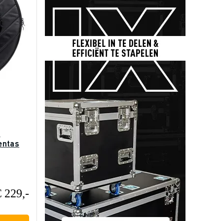
0
entas
€ 229,-