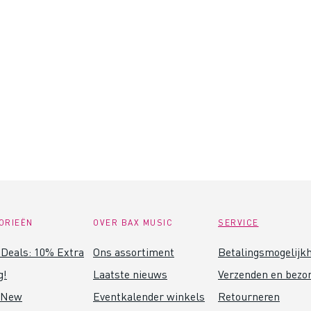
ORIEËN
OVER BAX MUSIC
SERVICE
Deals: 10% Extra
Ons assortiment
Betalingsmogelijk
g!
Laatste nieuws
Verzenden en bezo
 New
Eventkalender winkels
Retourneren