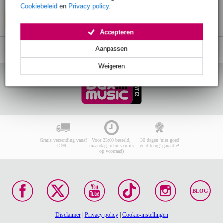
Cookiebeleid
en
Privacy policy
.
In mijn winkelwagen
Accepteren
Aanpassen
Weigeren
Gratis verzending vanaf
Voor 23:00 besteld,
30 dagen 'niet goed
€ 99,-
maandag in huis (mits
geld terug' garantie!
op voorraad)
BLOG
Disclaimer
|
Privacy policy
|
Cookie-instellingen