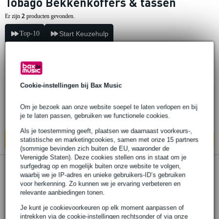
Tobago Bekkenkoffers & tassen
2
Er zijn
producten gevonden.
Top-10
Start Keuzehulp
Tobago APCB24 24 inch bekkentas
Cookie-instellingen bij Bax Music
€ 68,-
Adviesprijs
€ 74,-
Om je bezoek aan onze website soepel te laten verlopen en bij
je te laten passen, gebruiken we functionele cookies.
Op voorraad bij de leverancier
Als je toestemming geeft, plaatsen we daarnaast voorkeurs-,
statistische en marketingcookies, samen met onze 15 partners
In mijn winkelwagen
(sommige bevinden zich buiten de EU, waaronder de
Verenigde Staten). Deze cookies stellen ons in staat om je
surfgedrag op en mogelijk buiten onze website te volgen,
Tobago APCB 22 inch bekkentas
waarbij we je IP-adres en unieke gebruikers-ID’s gebruiken
voor herkenning. Zo kunnen we je ervaring verbeteren en
relevante aanbiedingen tonen.
€ 63,-
Adviesprijs
€ 69,-
Je kunt je cookievoorkeuren op elk moment aanpassen of
intrekken via de cookie-instellingen rechtsonder of via onze
Op voorraad bij de leverancier