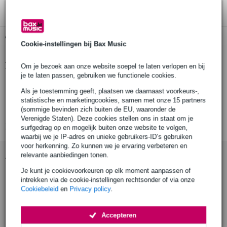
Gratis ophalen in de winkel
Cookie-instellingen bij Bax Music
Productinformatie
Om je bezoek aan onze website soepel te laten verlopen en bij
je te laten passen, gebruiken we functionele cookies.
daisy chain-kabel
Als je toestemming geeft, plaatsen we daarnaast voorkeurs-,
voor voeden van max. 8 effectpedalen tegelijk
statistische en marketingcookies, samen met onze 15 partners
(sommige bevinden zich buiten de EU, waaronder de
haakse 2.1 mm-connectoren
Verenigde Staten). Deze cookies stellen ons in staat om je
Bekijk alle productspecificaties
surfgedrag op en mogelijk buiten onze website te volgen,
waarbij we je IP-adres en unieke gebruikers-ID’s gebruiken
voor herkenning. Zo kunnen we je ervaring verbeteren en
Accessoires (2)
relevante aanbiedingen tonen.
Je kunt je cookievoorkeuren op elk moment aanpassen of
intrekken via de cookie-instellingen rechtsonder of via onze
Cookiebeleid
en
Privacy policy
.
Accepteren