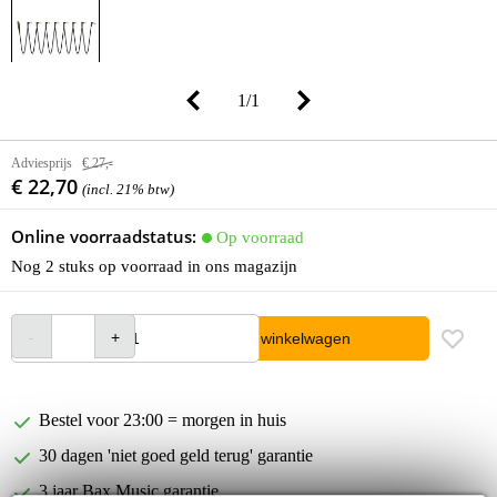
1
/
1
Adviesprijs
€ 27,-
€ 22,70
(incl. 21% btw)
Online voorraadstatus:
Op voorraad
Nog 2 stuks op voorraad in ons magazijn
In winkelwagen
Bestel voor 23:00 = morgen in huis
30 dagen 'niet goed geld terug' garantie
3 jaar Bax Music garantie