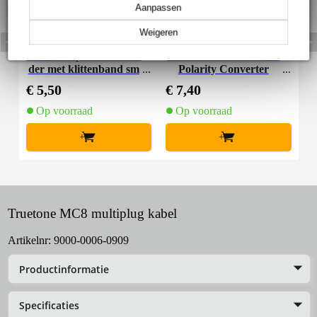
Aanpassen
Weigeren
Innox Snap 27 kabelbin
Truetone CYR Reverse
der met klittenband sm
Polarity Converter
al zwart (10 stuks)
€ 5,50
€ 7,40
Op voorraad
Op voorraad
+
+
Truetone MC8 multiplug kabel
Artikelnr:
9000-0006-0909
Productinformatie
Specificaties