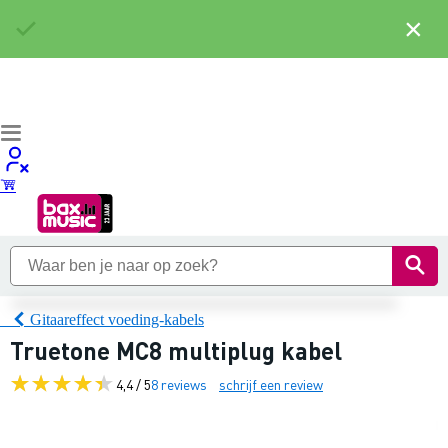
×
Gitaareffect voeding-kabels
Truetone MC8 multiplug kabel
4,4 / 5
8 reviews
schrijf een review