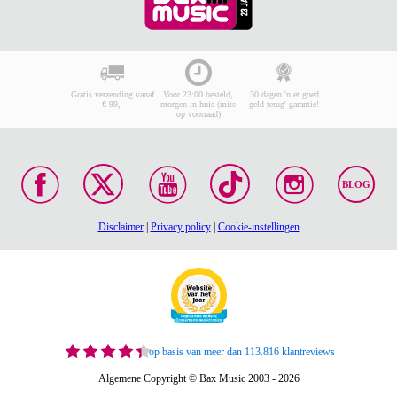
Gratis verzending vanaf
Voor 23:00 besteld,
30 dagen 'niet goed
€ 99,-
morgen in huis (mits
geld terug' garantie!
op voorraad)
BLOG
Disclaimer
|
Privacy policy
|
Cookie-instellingen
op basis van meer dan 113.816 klantreviews
Algemene Copyright © Bax Music 2003 - 2026