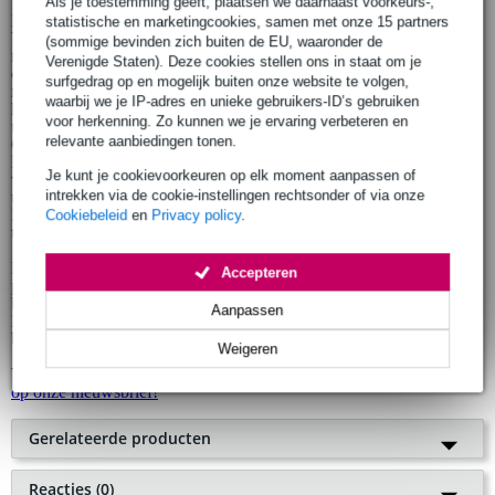
Als je toestemming geeft, plaatsen we daarnaast voorkeurs-,
Het eerste product van Visual Sound - nu Truetone - was de Visual
statistische en marketingcookies, samen met onze 15 partners
Volume, een volumepedaal dat voorzien is van een visuele
(sommige bevinden zich buiten de EU, waaronder de
niveauindicator. Het is dus niet moeilijk te raden waar Truetone zijn
Verenigde Staten). Deze cookies stellen ons in staat om je
oorspronkelijke naam op baseerde. Intussen is het merk echter niet
surfgedrag op en mogelijk buiten onze website te volgen,
meer bekend van zijn volumepedaal, maar van zijn reeks
waarbij we je IP-adres en unieke gebruikers-ID’s gebruiken
hoogwaardige en toch betaalbare effectpedalen, variërend van
voor herkenning. Zo kunnen we je ervaring verbeteren en
uiteenlopende overdrives tot delays en chorus-stompboxen.
relevante aanbiedingen tonen.
Gitaristen kennen wellicht de Jekyll & Hyde, de Route 66 en de
H2O. En laten we vooral niet de befaamde 1 SPOT stroomadapter
Je kunt je cookievoorkeuren op elk moment aanpassen of
vergeten: een zeer compacte, maar uiterst krachtige voeding voor
intrekken via de cookie-instellingen rechtsonder of via onze
uw pedalboard. Door het huidige assortiment en het bedrijfsmotto -
Real Tone for Real People - als uitgangspunt te nemen, kwam men
Cookiebeleid
en
Privacy policy
.
tot de naam Truetone.
Het zal natuurlijk een aardig poosje duren voordat op elk van de
Accepteren
producten de nieuwe naam prijkt. Doet u dus een Truetone-
bestelling bij ons, dan kan daar één van de twee namen op staan.
Aanpassen
Hoe dan ook, onveranderd is de sublieme geluids- en
bouwkwaliteit van dit merk.
Weigeren
Wilt u op de hoogte blijven van ons laatste nieuws,
schrijf u nu in
op onze nieuwsbrief!
Gerelateerde producten
Truetone V2 Son of Hyde
Reacties (0)