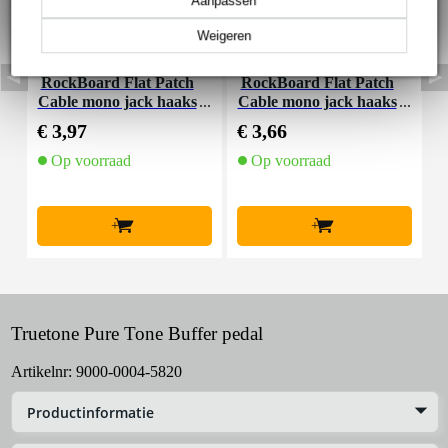
Aanpassen
Weigeren
RockBoard Flat Patch
RockBoard Flat Patch
Cable mono jack haaks
Cable mono jack haaks
C
10 cm
5 cm
€ 3,97
€ 3,66
€
Op voorraad
Op voorraad
+
+
Truetone Pure Tone Buffer pedal
Artikelnr:
9000-0004-5820
Productinformatie