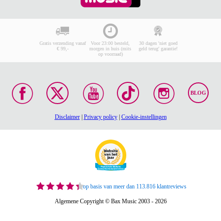
Gratis verzending vanaf
Voor 23:00 besteld,
30 dagen 'niet goed
€ 99,-
morgen in huis (mits
geld terug' garantie!
op voorraad)
BLOG
Disclaimer
|
Privacy policy
|
Cookie-instellingen
op basis van meer dan 113.816 klantreviews
Algemene Copyright © Bax Music 2003 - 2026