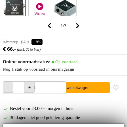
Video
1
/
3
Adviesprijs
€ 81,-
-19%
€ 66,-
(incl. 21% btw)
Online voorraadstatus:
Op voorraad
Nog 1 stuk op voorraad in ons magazijn
In winkelwagen
Bestel voor 23:00 = morgen in huis
30 dagen 'niet goed geld terug' garantie
3 jaar Bax Music garantie