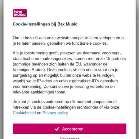
Gratis ophalen in de winkel
Cookie-instellingen bij Bax Music
Om je bezoek aan onze website soepel te laten verlopen en bij
Productinformatie
je te laten passen, gebruiken we functionele cookies.
line-booster
Als je toestemming geeft, plaatsen we daarnaast voorkeurs-,
statistische en marketingcookies, samen met onze 15 partners
compenseert voor signaalverlies in effectpedalen
(sommige bevinden zich buiten de EU, waaronder de
buitengewoon neutraal
Verenigde Staten). Deze cookies stellen ons in staat om je
surfgedrag op en mogelijk buiten onze website te volgen,
Bekijk alle productspecificaties
waarbij we je IP-adres en unieke gebruikers-ID’s gebruiken
voor herkenning. Zo kunnen we je ervaring verbeteren en
relevante aanbiedingen tonen.
Accessoires (21)
Je kunt je cookievoorkeuren op elk moment aanpassen of
intrekken via de cookie-instellingen rechtsonder of via onze
Cookiebeleid
en
Privacy policy
.
Accepteren