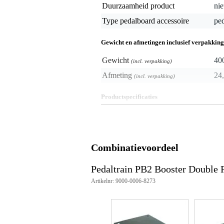
Duurzaamheid product
nie
Type pedalboard accessoire
ped
Gewicht en afmetingen inclusief verpakking
Gewicht
40
(incl. verpakking)
Afmeting
24,
(incl. verpakking)
Productspecificaties
pedaal-verhoger
zet moeilijk bereikbare pedalen
voor 2 pedalen
materiaal: staal
Combinatievoordeel
afwerking: duurzame poedercoa
inclusief klittenband en schroev
afmetingen: 178 x 140 x 25 mm
Pedaltrain PB2 Booster Double 
Artikelnr: 9000-0006-8273