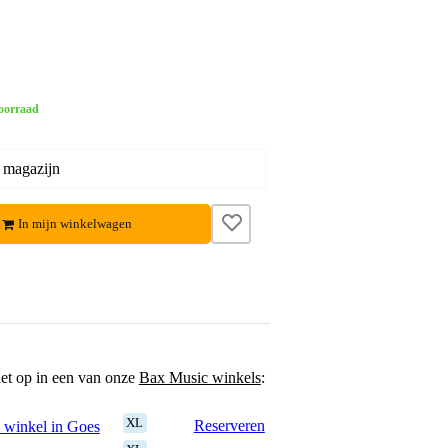
oorraad
 magazijn
In mijn winkelwagen
het op in een van onze
Bax Music winkels
:
XL
Reserveren
 winkel in Goes