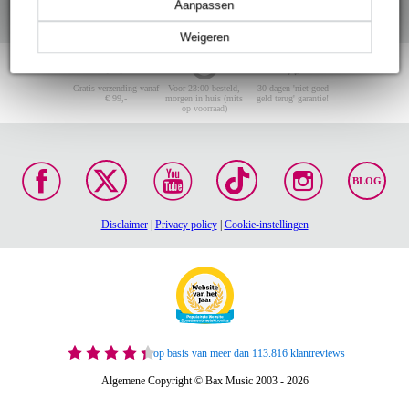
Aanpassen
Weigeren
Gratis verzending vanaf
Voor 23:00 besteld,
30 dagen 'niet goed
€ 99,-
morgen in huis (mits
geld terug' garantie!
op voorraad)
BLOG
Disclaimer
|
Privacy policy
|
Cookie-instellingen
op basis van meer dan 113.816 klantreviews
Algemene Copyright © Bax Music 2003 - 2026