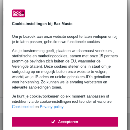
Line 6 BNC Video Kabel
1
Er is
product gevonden.
Top-10
Cookie-instellingen bij Bax Music
Om je bezoek aan onze website soepel te laten verlopen en bij
je te laten passen, gebruiken we functionele cookies.
Line 6 CBL Coaxial BNC-BNC 50 Ohm
antennekabel kort
Als je toestemming geeft, plaatsen we daarnaast voorkeurs-,
statistische en marketingcookies, samen met onze 15 partners
(sommige bevinden zich buiten de EU, waaronder de
€ 21,30
Verenigde Staten). Deze cookies stellen ons in staat om je
surfgedrag op en mogelijk buiten onze website te volgen,
Bestel nu en ontvang binnen circa 4 weken
waarbij we je IP-adres en unieke gebruikers-ID’s gebruiken
voor herkenning. Zo kunnen we je ervaring verbeteren en
relevante aanbiedingen tonen.
In mijn winkelwagen
Je kunt je cookievoorkeuren op elk moment aanpassen of
intrekken via de cookie-instellingen rechtsonder of via onze
Cookiebeleid
en
Privacy policy
.
Accepteren