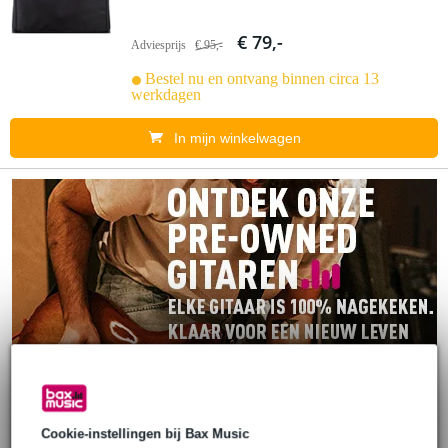
€ 79,-
Adviesprijs
€ 95,-
Bestel nu en ontvang binnen circa 13
werkdagen
In mijn winkelwagen
Cookie-instellingen bij Bax Music