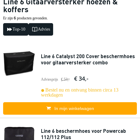
Line 6 Gitaarversterker hoezen &
koffers
6
Er zijn
producten gevonden.
Top-10
Advies
Line 6 Catalyst 200 Cover beschermhoes
voor gitaarversterker combo
€ 34,-
Adviesprijs
€ 53,-
Bestel nu en ontvang binnen circa 13
werkdagen
In mijn winkelwagen
Line 6 beschermhoes voor Powercab
112/112 Plus