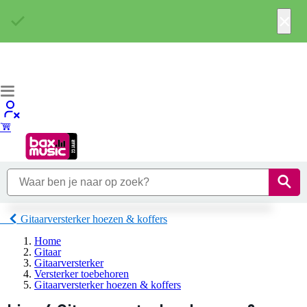
×
Gitaarversterker hoezen & koffers
Home
Gitaar
Gitaarversterker
Versterker toebehoren
Gitaarversterker hoezen & koffers