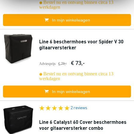
Bestel nu en ontvang binnen circa 13
werkdagen
In mijn winkelwagen
Line 6 beschermhoes voor Spider V 30
gitaarversterker
€ 73,-
Adviesprijs
€ 79,-
Bestel nu en ontvang binnen circa 13
werkdagen
In mijn winkelwagen
2 reviews
Line 6 Catalyst 60 Cover beschermhoes
voor gitaarversterker combo