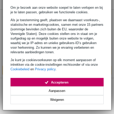
Om je bezoek aan onze website soepel te laten verlopen en bij
je te laten passen, gebruiken we functionele cookies.
2 reviews
Als je toestemming geeft, plaatsen we daarnaast voorkeurs-,
statistische en marketingcookies, samen met onze 15 partners
Line 6 Catalyst 100 Cover beschermhoes
(sommige bevinden zich buiten de EU, waaronder de
voor gitaarversterker combo
Verenigde Staten). Deze cookies stellen ons in staat om je
surfgedrag op en mogelijk buiten onze website te volgen,
waarbij we je IP-adres en unieke gebruikers-ID’s gebruiken
€ 29,-
Adviesprijs
€ 41,-
voor herkenning. Zo kunnen we je ervaring verbeteren en
relevante aanbiedingen tonen.
Bestel nu en ontvang binnen circa 13
werkdagen
Je kunt je cookievoorkeuren op elk moment aanpassen of
intrekken via de cookie-instellingen rechtsonder of via onze
Cookiebeleid
en
Privacy policy
.
In mijn winkelwagen
Accepteren
Line 6 beschermhoes voor Powercab 212
Aanpassen
Plus
Weigeren
€ 79,-
Adviesprijs
€ 152,-