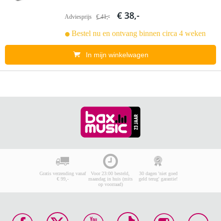
€ 38,-
Adviesprijs
€ 41,-
Bestel nu en ontvang binnen circa 4 weken
In mijn winkelwagen
Gratis verzending vanaf
Voor 23:00 besteld,
30 dagen 'niet goed
€ 99,-
maandag in huis (mits
geld terug' garantie!
op voorraad)