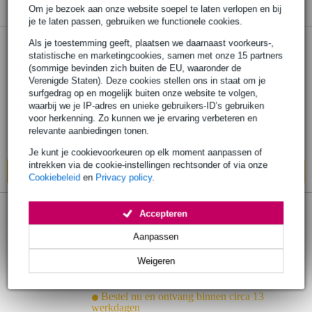
Om je bezoek aan onze website soepel te laten verlopen en bij
je te laten passen, gebruiken we functionele cookies.
Als je toestemming geeft, plaatsen we daarnaast voorkeurs-,
Ampeg SVT-810-CVR hoes voor SVT-
statistische en marketingcookies, samen met onze 15 partners
810AV en SVT-810E
(sommige bevinden zich buiten de EU, waaronder de
Verenigde Staten). Deze cookies stellen ons in staat om je
surfgedrag op en mogelijk buiten onze website te volgen,
€ 134,-
waarbij we je IP-adres en unieke gebruikers-ID’s gebruiken
Adviesprijs
€ 177,-
voor herkenning. Zo kunnen we je ervaring verbeteren en
Bestel nu en ontvang binnen circa 13
relevante aanbiedingen tonen.
werkdagen
Je kunt je cookievoorkeuren op elk moment aanpassen of
intrekken via de cookie-instellingen rechtsonder of via onze
In mijn winkelwagen
Cookiebeleid
en
Privacy policy
.
Accepteren
Ampeg SVT-210AV-CVR hoes voor SVT-
210AV
Aanpassen
Weigeren
€ 69,-
Adviesprijs
€ 85,-
Bestel nu en ontvang binnen circa 13
werkdagen