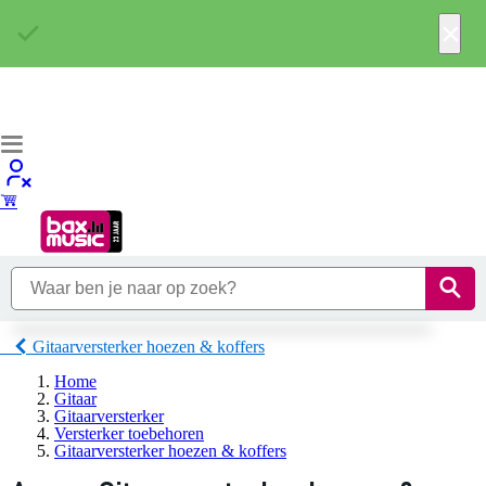
×
Gitaarversterker hoezen & koffers
Home
Gitaar
Gitaarversterker
Versterker toebehoren
Gitaarversterker hoezen & koffers