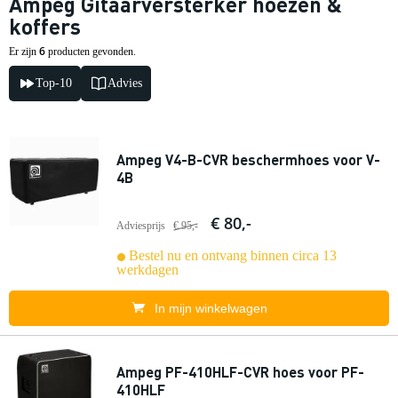
Ampeg Gitaarversterker hoezen &
koffers
6
Er zijn
producten gevonden.
Top-10
Advies
Ampeg V4-B-CVR beschermhoes voor V-
4B
€ 80,-
Adviesprijs
€ 95,-
Bestel nu en ontvang binnen circa 13
werkdagen
In mijn winkelwagen
Ampeg PF-410HLF-CVR hoes voor PF-
410HLF