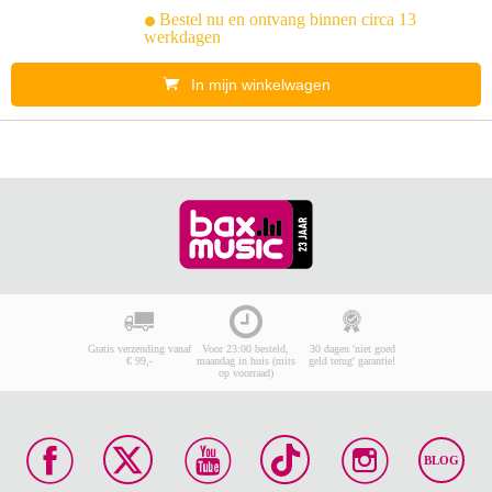
Bestel nu en ontvang binnen circa 13
werkdagen
In mijn winkelwagen
Gratis verzending vanaf
Voor 23:00 besteld,
30 dagen 'niet goed
€ 99,-
maandag in huis (mits
geld terug' garantie!
op voorraad)
BLOG