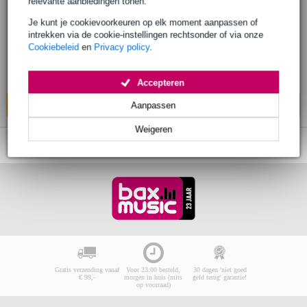
relevante aanbiedingen tonen.
voor Leslie 3300P/3500
Je kunt je cookievoorkeuren op elk moment aanpassen of
intrekken via de cookie-instellingen rechtsonder of via onze
€ 139,-
Adviesprijs
€ 205,-
Cookiebeleid
en
Privacy policy
.
Bestel nu en ontvang binnen circa 6
werkdagen
Accepteren
In mijn winkelwagen
Aanpassen
Weigeren
Gratis verzending vanaf
Voor 23:00 besteld,
30 dagen 'niet goed
€ 99,-
morgen in huis (mits
geld terug' garantie!
op voorraad)