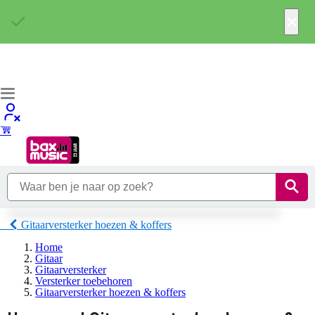
×
Gitaarversterker hoezen & koffers
Home
Gitaar
Gitaarversterker
Versterker toebehoren
Gitaarversterker hoezen & koffers