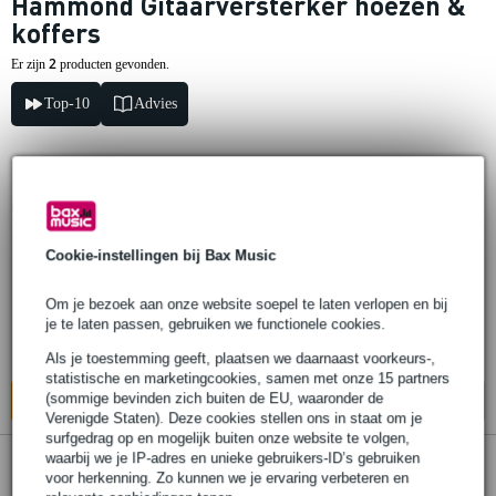
Hammond Gitaarversterker hoezen &
koffers
2
Er zijn
producten gevonden.
Top-10
Advies
Hammond Softbag voor Leslie 2101 mk2
en 2103 mk2
Cookie-instellingen bij Bax Music
€ 119,-
Adviesprijs
€ 129,-
Om je bezoek aan onze website soepel te laten verlopen en bij
Op voorraad
je te laten passen, gebruiken we functionele cookies.
Ook in
1 winkel
op voorraad
Als je toestemming geeft, plaatsen we daarnaast voorkeurs-,
statistische en marketingcookies, samen met onze 15 partners
(sommige bevinden zich buiten de EU, waaronder de
In mijn winkelwagen
Verenigde Staten). Deze cookies stellen ons in staat om je
surfgedrag op en mogelijk buiten onze website te volgen,
waarbij we je IP-adres en unieke gebruikers-ID’s gebruiken
Hammond Softbag 3300P/3500 softbag
voor herkenning. Zo kunnen we je ervaring verbeteren en