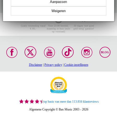
Aanpassen
Weigeren
Gratis verzending vanaf
Voor 23:00 besteld,
30 dagen 'niet goed
€ 99,-
maandag in huis (mits
geld terug' garantie!
op voorraad)
BLOG
Disclaimer
|
Privacy policy
|
Cookie-instellingen
op basis van meer dan 113.816 klantreviews
Algemene Copyright © Bax Music 2003 - 2026