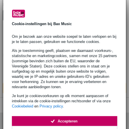
1
Er is
product gevonden.
Top-10
Start Keuzehulp
Cookie-instellingen bij Bax Music
Om je bezoek aan onze website soepel te laten verlopen en bij
Hammond Softbag STXLK-5W voor
je te laten passen, gebruiken we functionele cookies.
keyboard statief STXLK-5W
Als je toestemming geeft, plaatsen we daarnaast voorkeurs-,
statistische en marketingcookies, samen met onze 15 partners
€ 159,-
(sommige bevinden zich buiten de EU, waaronder de
Adviesprijs
€ 185,-
Verenigde Staten). Deze cookies stellen ons in staat om je
Bestel nu en ontvang binnen circa 6
surfgedrag op en mogelijk buiten onze website te volgen,
werkdagen
waarbij we je IP-adres en unieke gebruikers-ID’s gebruiken
voor herkenning. Zo kunnen we je ervaring verbeteren en
relevante aanbiedingen tonen.
In mijn winkelwagen
Je kunt je cookievoorkeuren op elk moment aanpassen of
intrekken via de cookie-instellingen rechtsonder of via onze
Cookiebeleid
en
Privacy policy
.
Accepteren