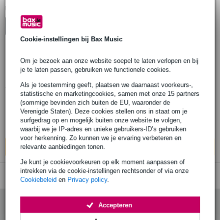
1
Er is
product gevonden.
Top-10
Start Keuzehulp
Cookie-instellingen bij Bax Music
Om je bezoek aan onze website soepel te laten verlopen en bij
Hotone Ampero Gig Bag
je te laten passen, gebruiken we functionele cookies.
Als je toestemming geeft, plaatsen we daarnaast voorkeurs-,
€ 58,-
statistische en marketingcookies, samen met onze 15 partners
(sommige bevinden zich buiten de EU, waaronder de
Op voorraad
Verenigde Staten). Deze cookies stellen ons in staat om je
surfgedrag op en mogelijk buiten onze website te volgen,
Ook in
1 winkel
op voorraad
waarbij we je IP-adres en unieke gebruikers-ID’s gebruiken
voor herkenning. Zo kunnen we je ervaring verbeteren en
relevante aanbiedingen tonen.
In mijn winkelwagen
Je kunt je cookievoorkeuren op elk moment aanpassen of
intrekken via de cookie-instellingen rechtsonder of via onze
Cookiebeleid
en
Privacy policy
.
Accepteren