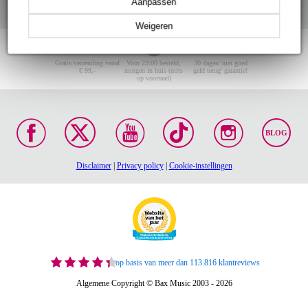
Aanpassen
Weigeren
Gratis verzending vanaf
Voor 23:00 besteld,
30 dagen 'niet goed
€ 99,-
morgen in huis (mits
geld terug' garantie!
op voorraad)
BLOG
Disclaimer
|
Privacy policy
|
Cookie-instellingen
op basis van meer dan 113.816 klantreviews
Algemene Copyright © Bax Music 2003 - 2026