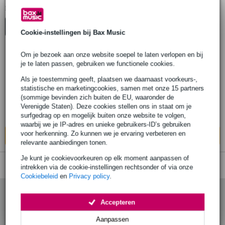
1
Er is
product gevonden.
Top-10
Start Keuzehulp
Cookie-instellingen bij Bax Music
Om je bezoek aan onze website soepel te laten verlopen en bij
je te laten passen, gebruiken we functionele cookies.
M-Live Hard Bag voor B.Beat X
Als je toestemming geeft, plaatsen we daarnaast voorkeurs-,
statistische en marketingcookies, samen met onze 15 partners
€ 68,-
Adviesprijs
€ 110,-
(sommige bevinden zich buiten de EU, waaronder de
Verenigde Staten). Deze cookies stellen ons in staat om je
Levertijd onbekend
surfgedrag op en mogelijk buiten onze website te volgen,
waarbij we je IP-adres en unieke gebruikers-ID’s gebruiken
voor herkenning. Zo kunnen we je ervaring verbeteren en
In mijn winkelwagen
relevante aanbiedingen tonen.
Je kunt je cookievoorkeuren op elk moment aanpassen of
intrekken via de cookie-instellingen rechtsonder of via onze
Cookiebeleid
en
Privacy policy
.
Accepteren
Aanpassen