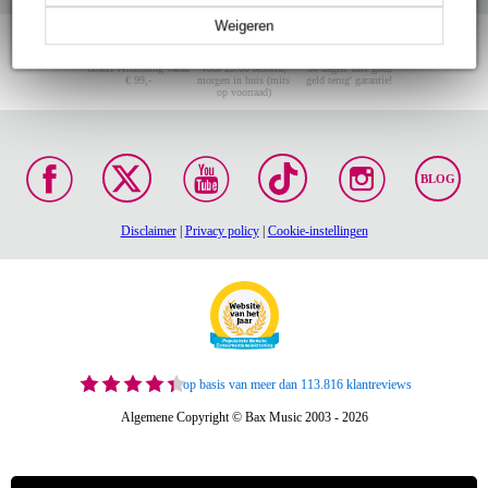
Weigeren
Gratis verzending vanaf
Voor 23:00 besteld,
30 dagen 'niet goed
€ 99,-
morgen in huis (mits
geld terug' garantie!
op voorraad)
BLOG
Disclaimer
|
Privacy policy
|
Cookie-instellingen
op basis van meer dan 113.816 klantreviews
Algemene Copyright © Bax Music 2003 - 2026