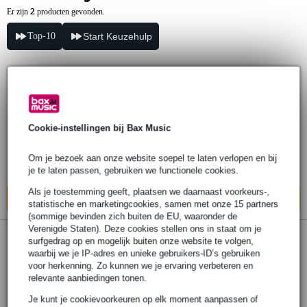
2
Er zijn
producten gevonden.
Top-10
Start Keuzehulp
Alva FC-MCD150 flightcase voor de
MCD100 en MCD150 kabelhaspel
Cookie-instellingen bij Bax Music
€ 222,-
Adviesprijs
€ 248,-
Om je bezoek aan onze website soepel te laten verlopen en bij
Levertijd onbekend
je te laten passen, gebruiken we functionele cookies.
Als je toestemming geeft, plaatsen we daarnaast voorkeurs-,
In mijn winkelwagen
statistische en marketingcookies, samen met onze 15 partners
(sommige bevinden zich buiten de EU, waaronder de
Verenigde Staten). Deze cookies stellen ons in staat om je
surfgedrag op en mogelijk buiten onze website te volgen,
Alva FC-MCD300 flightcase voor de
waarbij we je IP-adres en unieke gebruikers-ID’s gebruiken
MCD300 kabelhaspel
voor herkenning. Zo kunnen we je ervaring verbeteren en
relevante aanbiedingen tonen.
€ 237,-
Je kunt je cookievoorkeuren op elk moment aanpassen of
Adviesprijs
€ 265,-