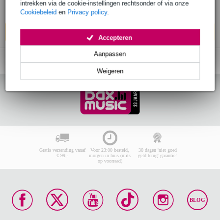
intrekken via de cookie-instellingen rechtsonder of via onze
Levertijd onbekend
Cookiebeleid
en
Privacy policy
.
In mijn winkelwagen
Accepteren
Aanpassen
Weigeren
Gratis verzending vanaf
Voor 23:00 besteld,
30 dagen 'niet goed
€ 99,-
morgen in huis (mits
geld terug' garantie!
op voorraad)
BLOG