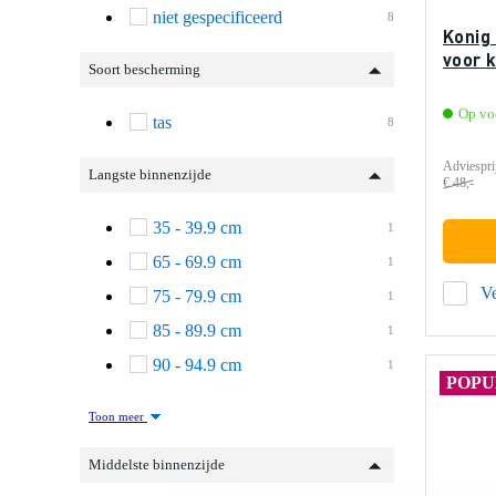
niet gespecificeerd
8
Konig
voor 
Soort bescherming
Op vo
tas
8
Adviespri
Langste binnenzijde
€ 48,-
35 - 39.9 cm
1
65 - 69.9 cm
1
Ve
75 - 79.9 cm
1
85 - 89.9 cm
1
90 - 94.9 cm
1
POPU
Toon meer
Middelste binnenzijde