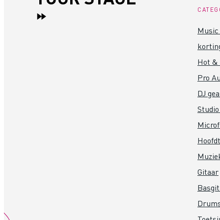
CATEG
Music 
kortin
Hot &
Pro Au
DJ gea
Studio
Micro
Hoofdt
Muzie
Gitaar
Basgit
Drum
Toets