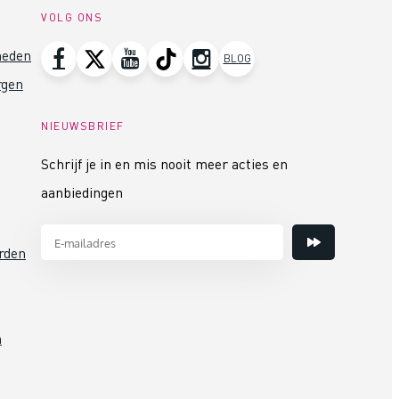
VOLG ONS
heden
BLOG
rgen
NIEUWSBRIEF
Schrijf je in en mis nooit meer acties en
aanbiedingen
rden
n