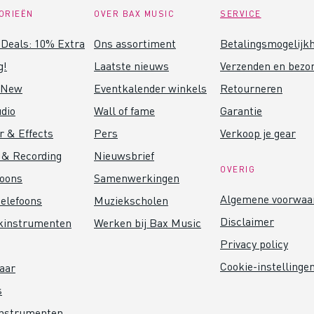
ORIEËN
OVER BAX MUSIC
SERVICE
Deals: 10% Extra
Ons assortiment
Betalingsmogelijk
g!
Laatste nieuws
Verzenden en bezo
 New
Eventkalender winkels
Retourneren
dio
Wall of fame
Garantie
r & Effects
Pers
Verkoop je gear
 & Recording
Nieuwsbrief
OVERIG
foons
Samenwerkingen
Algemene voorwaa
elefoons
Muziekscholen
Disclaimer
kinstrumenten
Werken bij Bax Music
Privacy policy
Cookie-instellinge
aar
s
instrumenten