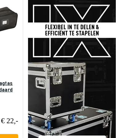
agtas
daard
€ 22,-