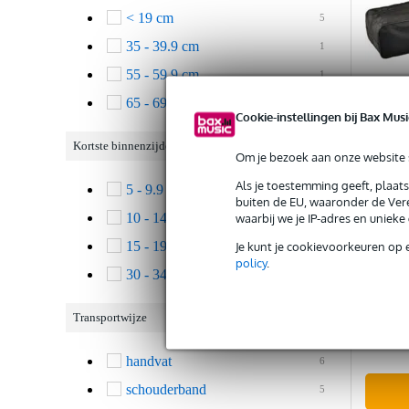
< 19 cm
5
35 - 39.9 cm
1
55 - 59.9 cm
1
65 - 69.9 cm
1
Cookie-instellingen bij Bax Musi
Kortste binnenzijde
Om je bezoek aan onze website s
4.2
Als je toestemming geeft, plaat
5 - 9.9 cm
1
buiten de EU, waaronder de Vere
10 - 14.9 cm
waarbij we je IP-adres en uniek
3
Konig
18850
15 - 19.9 cm
Je kunt je cookievoorkeuren op 
3
keybo
policy
.
30 - 34.9 cm
1
Op vo
Transportwijze
Adviespri
€ 42,-
handvat
6
schouderband
5