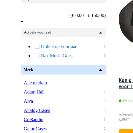
(€ 0,00 - € 150,00)
Actuele voorraad
Online op voorraad
6
Bax Music Goes
6
Merk
Konig
Alle merken
voor 
Adam Hall
1
Alva
Op vo
2
Analog Cases
2
Adviespri
Cre8audio
€ 103,-
1
Gator Cases
2