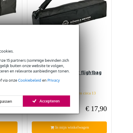
cookies.
5
1
review
onze 15 partners (sommige bevinden zich
elijk buiten onze website te volgen,
eteren en relevante aanbiedingen tonen.
agtas
Konig & Meyer 14942 flightbag
ndaard
of via onze
Cookiebeleid
en
Privacy
a 13
Bestel nu en ontvang binnen circa 13
werkdagen
Accepteren
passen
€ 38,-
€ 17,90
Adviesprijs
€ 26,-
In mijn winkelwagen