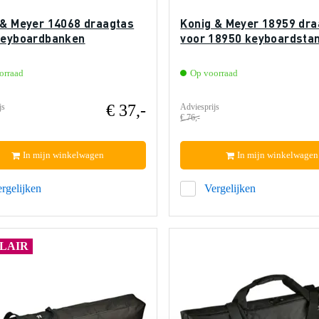
 & Meyer 14068 draagtas
Konig & Meyer 18959 dra
keyboardbanken
voor 18950 keyboardsta
orraad
Op voorraad
€ 37,-
js
Adviesprijs
€ 76,-
In mijn winkelwagen
In mijn winkelwagen
rgelijken
Vergelijken
LAIR