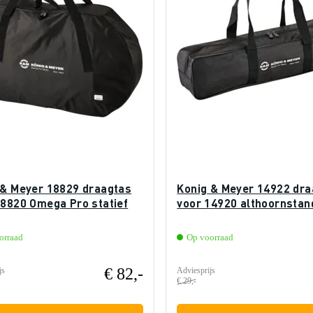
 & Meyer 18829 draagtas
Konig & Meyer 14922 dra
18820 Omega Pro statief
voor 14920 althoornstan
orraad
Op voorraad
€ 82,-
js
Adviesprijs
€ 29,-