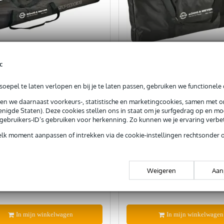
c
oepel te laten verlopen en bij je te laten passen, gebruiken we functionele 
6
reviews
sen we daarnaast voorkeurs-, statistische en marketingcookies, samen met 
nigde Staten). Deze cookies stellen ons in staat om je surfgedrag op en mog
e gebruikers-ID’s gebruiken voor herkenning. Zo kunnen we je ervaring verb
 & Meyer 18851 tas voor
Konig & Meyer 18955 dra
 en 18860
voor 18953 keyboardsta
elk moment aanpassen of intrekken via de cookie-instellingen rechtsonder 
ardstatieven
orraad
Bestel nu en ontvang binnen circ
werkdagen
Weigeren
Aan
€ 32,-
js
Adviesprijs
€ 52,-
In mijn winkelwagen
In mijn winkelwagen