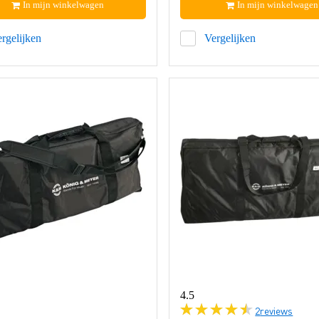
In mijn winkelwagen
In mijn winkelwagen
rgelijken
Vergelijken
4.5
2
reviews