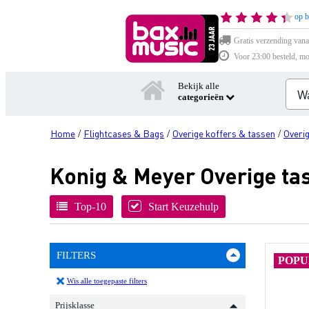
op b
Gratis verzending vana
Voor 23:00 besteld, mo
Bekijk alle
categorieën
Home
Flightcases & Bags
Overige koffers & tassen
Overi
/
/
/
Konig & Meyer Overige ta
Top-10
Start Keuzehulp
FILTERS
POPU
Wis alle toegepaste filters
Prijsklasse