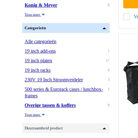
Konig & Meyer
8
Toon meer
Ve
Categorieën
Alle categorieën
19 inch add-ons
1
19 inch platen
17
19 inch racks
6
230V 19 Inch Stroomverdeler
3
500 series & Eurorack cases / lunchbox-
1
frames
Overige tassen & koffers
8
Toon meer
Duurzaamheid product