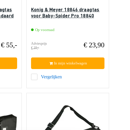
agtas
Konig & Meyer 18846 draagtas
ndaard
voor Baby-Spider Pro 18840
Op voorraad
€ 55,-
€ 23,90
Adviesprijs
€ 35,-
In mijn winkelwagen
Vergelijken