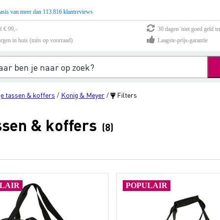
asis van meer dan 113.816 klantreviews
f € 99,-
30 dagen 'niet goed geld te
rgen in huis (mits op voorraad)
Laagste-prijs-garantie
ge tassen & koffers
Konig & Meyer
Filters
/
/
ssen & koffers
(8)
LAIR
POPULAIR