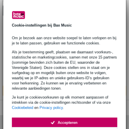
1
Er is
product gevonden.
Top-10
Cookie-instellingen bij Bax Music
1 review
Popu
lair
Om je bezoek aan onze website soepel te laten verlopen en bij
je te laten passen, gebruiken we functionele cookies.
Konig & Meyer 28140 Eurorack Stand
Als je toestemming geeft, plaatsen we daarnaast voorkeurs-,
statistische en marketingcookies, samen met onze 15 partners
€ 35,-
Adviesprijs
€ 48,-
(sommige bevinden zich buiten de EU, waaronder de
Verenigde Staten). Deze cookies stellen ons in staat om je
Op voorraad
surfgedrag op en mogelijk buiten onze website te volgen,
waarbij we je IP-adres en unieke gebruikers-ID’s gebruiken
Ook in
1 winkel
op voorraad
voor herkenning. Zo kunnen we je ervaring verbeteren en
relevante aanbiedingen tonen.
In mijn winkelwagen
Je kunt je cookievoorkeuren op elk moment aanpassen of
intrekken via de cookie-instellingen rechtsonder of via onze
Cookiebeleid
en
Privacy policy
.
Accepteren