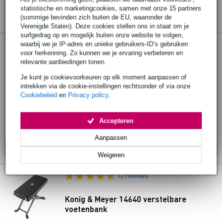
statistische en marketingcookies, samen met onze 15 partners
(sommige bevinden zich buiten de EU, waaronder de
Verenigde Staten). Deze cookies stellen ons in staat om je
surfgedrag op en mogelijk buiten onze website te volgen,
2 reviews
waarbij we je IP-adres en unieke gebruikers-ID’s gebruiken
voor herkenning. Zo kunnen we je ervaring verbeteren en
relevante aanbiedingen tonen.
Konig & Meyer 14670 voetensteun blauw
Je kunt je cookievoorkeuren op elk moment aanpassen of
intrekken via de cookie-instellingen rechtsonder of via onze
€ 13,95
Cookiebeleid
en
Privacy policy
.
Adviesprijs
€ 33,-
Op voorraad
Accepteren
Ook in
1 winkel
op voorraad
Aanpassen
In mijn winkelwagen
Weigeren
12 reviews
Konig & Meyer 14640 verstelbare
voetenbank