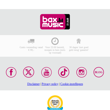
Gratis verzending vanaf
Voor 23:00 besteld,
30 dagen 'niet goed
€ 99,-
morgen in huis (mits
geld terug' garantie!
op voorraad)
BLOG
Disclaimer
|
Privacy policy
|
Cookie-instellingen