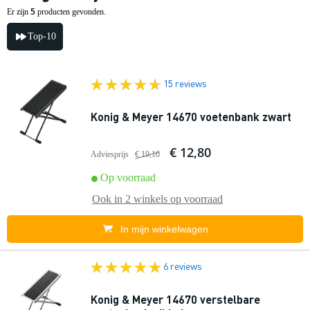
5
Er zijn
producten gevonden.
Top-10
15 reviews
Konig & Meyer 14670 voetenbank zwart
€ 12,80
Adviesprijs
€ 19,10
Op voorraad
Ook in
2 winkels
op voorraad
In mijn winkelwagen
6 reviews
Konig & Meyer 14670 verstelbare