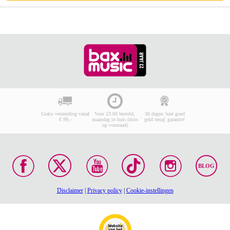
Gratis verzending vanaf
Voor 23:00 besteld,
30 dagen 'niet goed
€ 99,-
maandag in huis (mits
geld terug' garantie!
op voorraad)
BLOG
Disclaimer
|
Privacy policy
|
Cookie-instellingen