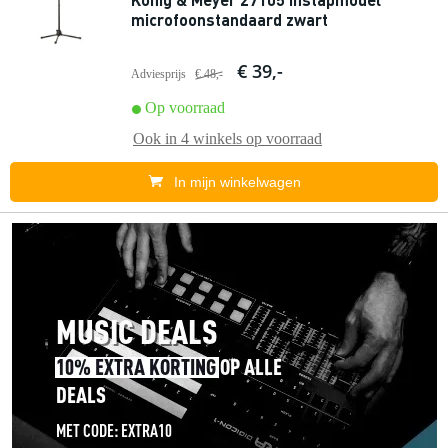
microfoonstandaard zwart
€ 39,-
Adviesprijs
€ 48,-
Op voorraad
Ook in
4 winkels
op voorraad
In mijn winkelwagen