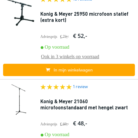
Konig & Meyer 25950 microfoon statief
(extra kort)
€ 52,-
Adviesprijs
€ 73,-
Op voorraad
Ook in
3 winkels
op voorraad
In mijn winkelwagen
1 review
Konig & Meyer 21060
microfoonstandaard met hengel zwart
€ 48,-
Adviesprijs
€ 69,-
Op voorraad