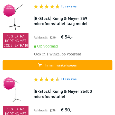
13 reviews
Extra
voordeel
(B-Stock) Konig & Meyer 259
microfoonstatief laag model
€ 54,-
10% EXTRA
Adviesprijs
€ 58,-
KORTING MET
CODE: EXTRA10
Op voorraad
Ook in
1 winkel
op voorraad
In mijn winkelwagen
11 reviews
Extra
voordeel
(B-Stock) Konig & Meyer 25400
microfoonstatief
€ 30,-
10% EXTRA
Adviesprijs
€ 31,-
KORTING MET