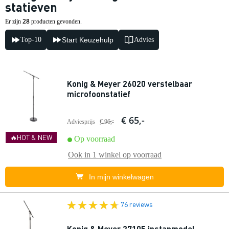
statieven
28
Er zijn
producten gevonden.
Top-10
Start Keuzehulp
Advies
Konig & Meyer 26020 verstelbaar
microfoonstatief
€ 65,-
Adviesprijs
€ 96,-
🔥HOT & NEW
Op voorraad
Ook in
1 winkel
op voorraad
In mijn winkelwagen
76 reviews
Konig & Meyer 27105 instapmodel