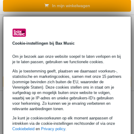
In mijn winkelwagen
Konig & Meyer 21060
microfoonstandaard met boomarm - grijs
Cookie-instellingen bij Bax Music
€ 54,-
Adviesprijs
€ 95,-
Om je bezoek aan onze website soepel te laten verlopen en bij
Op voorraad
je te laten passen, gebruiken we functionele cookies.
Ook in
1 winkel
op voorraad
Als je toestemming geeft, plaatsen we daarnaast voorkeurs-,
statistische en marketingcookies, samen met onze 15 partners
In mijn winkelwagen
(sommige bevinden zich buiten de EU, waaronder de
Verenigde Staten). Deze cookies stellen ons in staat om je
surfgedrag op en mogelijk buiten onze website te volgen,
77 reviews
waarbij we je IP-adres en unieke gebruikers-ID’s gebruiken
voor herkenning. Zo kunnen we je ervaring verbeteren en
relevante aanbiedingen tonen.
Konig & Meyer 27105 instapmodel
microfoonstandaard zwart (x10)
Je kunt je cookievoorkeuren op elk moment aanpassen of
intrekken via de cookie-instellingen rechtsonder of via onze
Cookiebeleid
en
Privacy policy
.
€ 380,-