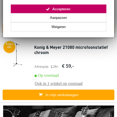
Adviesprijs
€ 390,-
Op voorraad
Accepteren
Ook in
1 winkel
op voorraad
Aanpassen
Weigeren
In mijn winkelwagen
Popu
Konig & Meyer 21080 microfoonstatief
lair
chroom
€ 59,-
Adviesprijs
€ 75,-
Op voorraad
Ook in
1 winkel
op voorraad
In mijn winkelwagen