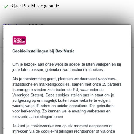
3 jaar Bax Music garantie
B-Stock
vanaf € 32,00
Gratis ophalen in de winkel
Cookie-instellingen bij Bax Music
Konig & Meyer 27105 instapmodel
Twijfel je of de
microfoonstandaard zwart
bij je past? Doe de check.
Om je bezoek aan onze website soepel te laten verlopen en bij
je te laten passen, gebruiken we functionele cookies.
Start de check
Als je toestemming geeft, plaatsen we daarnaast voorkeurs-,
statistische en marketingcookies, samen met onze 15 partners
(sommige bevinden zich buiten de EU, waaronder de
Productinformatie
Verenigde Staten). Deze cookies stellen ons in staat om je
surfgedrag op en mogelijk buiten onze website te volgen,
instapmodel microfoonstatief
waarbij we je IP-adres en unieke gebruikers-ID’s gebruiken
zwarte uitvoering
voor herkenning. Zo kunnen we je ervaring verbeteren en
voorzien van professionele kenmerken
relevante aanbiedingen tonen.
Je kunt je cookievoorkeuren op elk moment aanpassen of
Bekijk alle productspecificaties
intrekken via de cookie-instellingen rechtsonder of via onze