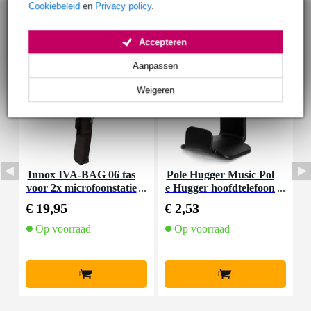
Cookiebeleid
en
Privacy policy
.
Accessoires (5)
Accepteren
Aanpassen
Weigeren
Innox IVA-BAG 06 tas
Pole Hugger Music Pol
I
voor 2x microfoonstatie
e Hugger hoofdtelefoon
v
f en kabels
houder
€ 19,95
€ 2,53
€
Op voorraad
Op voorraad
+
+