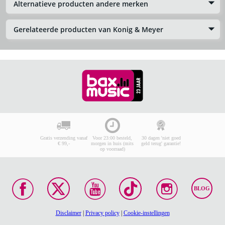
Alternatieve producten andere merken
Gerelateerde producten van Konig & Meyer
Gratis verzending vanaf
Voor 23:00 besteld,
30 dagen 'niet goed
€ 99,-
morgen in huis (mits
geld terug' garantie!
op voorraad)
BLOG
Disclaimer
|
Privacy policy
|
Cookie-instellingen