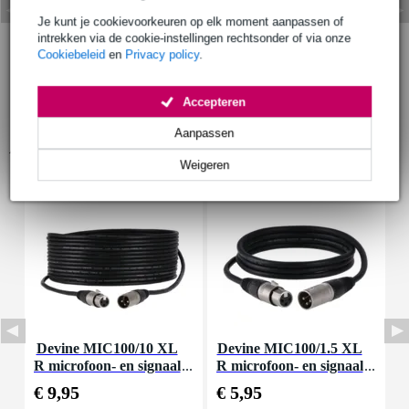
Je kunt je cookievoorkeuren op elk moment aanpassen of
intrekken via de cookie-instellingen rechtsonder of via onze
Cookiebeleid
en
Privacy policy
.
Accepteren
Aanpassen
Accessoires (22)
Weigeren
Devine MIC100/10 XL
Devine MIC100/1.5 XL
D
R microfoon- en signaal
R microfoon- en signaal
m
kabel 10 meter
kabel 1.5 meter
€ 9,95
€ 5,95
€