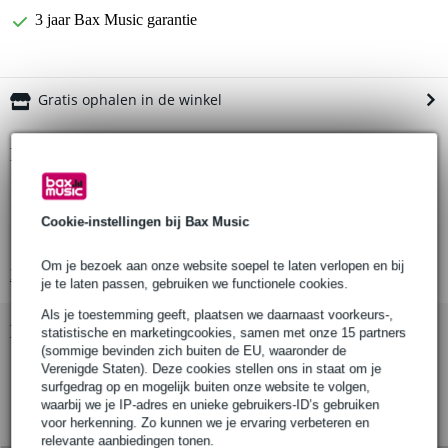
3 jaar Bax Music garantie
Gratis ophalen in de winkel
Productinformatie
01-85-960-55 kabelclip van König & Meyer
bestemd voor (microfoon)hengelstatieven
Cookie-instellingen bij Bax Music
microfoonkabel wordt zo netjes langs het statief geleid
Om je bezoek aan onze website soepel te laten verlopen en bij
Bekijk alle productspecificaties
je te laten passen, gebruiken we functionele cookies.
Als je toestemming geeft, plaatsen we daarnaast voorkeurs-,
Bekijk ook eens (1)
statistische en marketingcookies, samen met onze 15 partners
(sommige bevinden zich buiten de EU, waaronder de
Verenigde Staten). Deze cookies stellen ons in staat om je
surfgedrag op en mogelijk buiten onze website te volgen,
waarbij we je IP-adres en unieke gebruikers-ID’s gebruiken
voor herkenning. Zo kunnen we je ervaring verbeteren en
relevante aanbiedingen tonen.