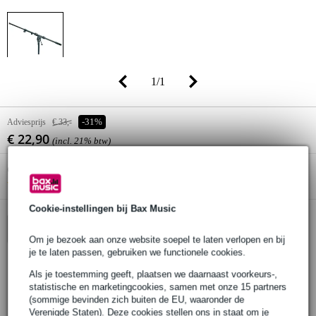
1
/
1
Adviesprijs
€ 33,-
-31%
€ 22,90
(incl. 21% btw)
Online voorraadstatus:
Bestel nu en ontvang binnen circa 15
werkdagen
Cookie-instellingen bij Bax Music
In winkelwagen
Om je bezoek aan onze website soepel te laten verlopen en bij
je te laten passen, gebruiken we functionele cookies.
Als je toestemming geeft, plaatsen we daarnaast voorkeurs-,
30 dagen 'niet goed geld terug' garantie
statistische en marketingcookies, samen met onze 15 partners
(sommige bevinden zich buiten de EU, waaronder de
3 jaar Bax Music garantie
Verenigde Staten). Deze cookies stellen ons in staat om je