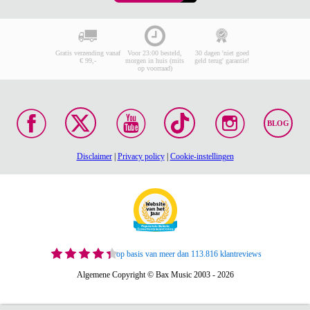
Gratis verzending vanaf
Voor 23:00 besteld,
30 dagen 'niet goed
€ 99,-
morgen in huis (mits
geld terug' garantie!
op voorraad)
BLOG
Disclaimer
|
Privacy policy
|
Cookie-instellingen
op basis van meer dan 113.816 klantreviews
Algemene Copyright © Bax Music 2003 - 2026