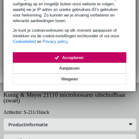
surfgedrag op en mogelijk buiten onze website te volgen,
waarbij we je IP-adres en unieke gebruikers-ID’s gebruiken
voor herkenning. Zo kunnen we je ervaring verbeteren en
Gratis ophalen in de winkel
relevante aanbiedingen tonen.
Je kunt je cookievoorkeuren op elk moment aanpassen of
Productinformatie
intrekken via de cookie-instellingen rechtsonder of via onze
Cookiebeleid
en
Privacy policy
.
compacte microfoonarm
zwarte uitvoering
Accepteren
uitschuifbare buis
Aanpassen
Bekijk alle productspecificaties
Weigeren
Konig & Meyer 21110 microfoonarm uitschuifbaar
(zwart)
Artikelnr:
S-211/1black
Productinformatie