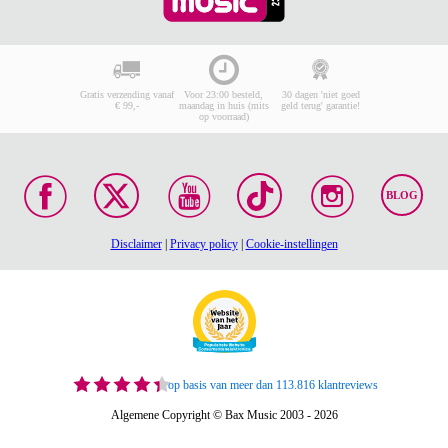
Gratis verzending vanaf
Voor 23:00 besteld,
30 dagen 'niet goed
€ 99,-
maandag in huis (mits
geld terug' garantie!
op voorraad)
BLOG
Disclaimer
|
Privacy policy
|
Cookie-instellingen
op basis van meer dan 113.816 klantreviews
Algemene Copyright © Bax Music 2003 - 2026