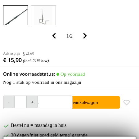
1
/
2
Adviesprijs
€ 21,30
€ 15,90
(incl. 21% btw)
Online voorraadstatus:
Op voorraad
Nog 1 stuk op voorraad in ons magazijn
In winkelwagen
Bestel nu = maandag in huis
30 dagen 'niet goed geld terug' garantie