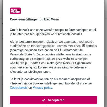
3 jaar Bax Music garantie
Cookie-instellingen bij Bax Music
Gratis ophalen in de winkel
Om je bezoek aan onze website soepel te laten verlopen en bij
je te laten passen, gebruiken we functionele cookies.
Productinformatie
Als je toestemming geeft, plaatsen we daarnaast voorkeurs-,
extensiepaal voor Spider Pro en Baby-Spider Pro
statistische en marketingcookies, samen met onze 15 partners
(sommige bevinden zich buiten de EU, waaronder de
te bevestigen op K&M 18868 laptophouder of op een K&M
Verenigde Staten). Deze cookies stellen ons in staat om je
26010 statief
surfgedrag op en mogelijk buiten onze website te volgen,
lengte: 330 tot 550mm
waarbij we je IP-adres en unieke gebruikers-ID’s gebruiken
voor herkenning. Zo kunnen we je ervaring verbeteren en
Bekijk alle productspecificaties
relevante aanbiedingen tonen.
Je kunt je cookievoorkeuren op elk moment aanpassen of
Accessoires (1)
intrekken via de cookie-instellingen rechtsonder of via onze
Cookiebeleid
en
Privacy policy
.
Accepteren