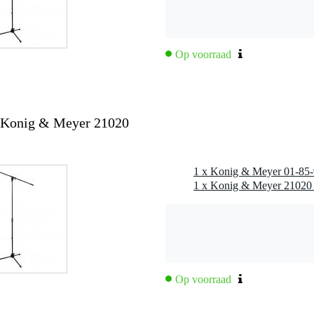
 kg
0 x 11,5 x 9,0 cm
Op voorraad
 Konig & Meyer 21020
lling
de artiesten
 mm
Op voorraad