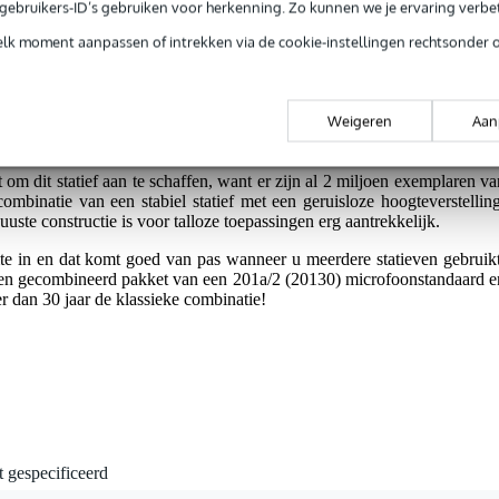
e gebruikers-ID’s gebruiken voor herkenning. Zo kunnen we je ervaring verb
elk moment aanpassen of intrekken via de cookie-instellingen rechtsonder 
g je 5 jaar Bax Music garantie.
tie.
Weigeren
Aan
t om dit statief aan te schaffen, want er zijn al 2 miljoen exemplaren va
inatie van een stabiel statief met een geruisloze hoogteverstelling
buuste constructie is voor talloze toepassingen erg aantrekkelijk.
mte in en dat komt goed van pas wanneer u meerdere statieven gebruikt
an een gecombineerd pakket van een 201a/2 (20130) microfoonstandaard e
 dan 30 jaar de klassieke combinatie!
t gespecificeerd