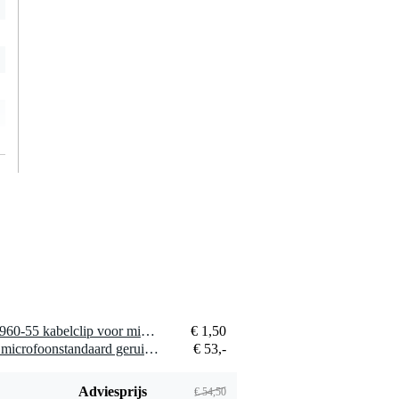
1 x Konig & Meyer 01-85-960-55 kabelclip voor microfoon hengelstatieven
€ 1,50
1 x Konig & Meyer 21020 microfoonstandaard geruisloos met arm zwart
€ 53,-
Adviesprijs
€ 54,50