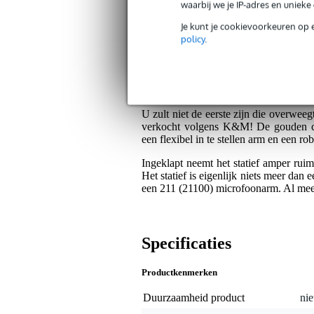
Servicebelofte
waarbij we je IP-adres en uniek
Je kunt je cookievoorkeuren op 
Bax Music Garantie
: Op dit product krij
policy
.
Op dit product krijg je 5 jaar Bax Music garan
Algemeen
U zult niet de eerste zijn die overweeg
verkocht volgens K&M! De gouden comb
een flexibel in te stellen arm en een ro
Ingeklapt neemt het statief amper rui
Het statief is eigenlijk niets meer d
een 211 (21100) microfoonarm. Al meer
Specificaties
Productkenmerken
Duurzaamheid product
nie