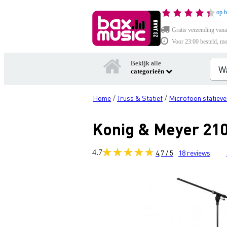
op b
Gratis verzending vana
Voor 23:00 besteld, mo
Bekijk alle
categorieën
Home
Truss & Statief
Microfoon statieve
/
/
Konig & Meyer 210
4.7
4,7 / 5
18
reviews