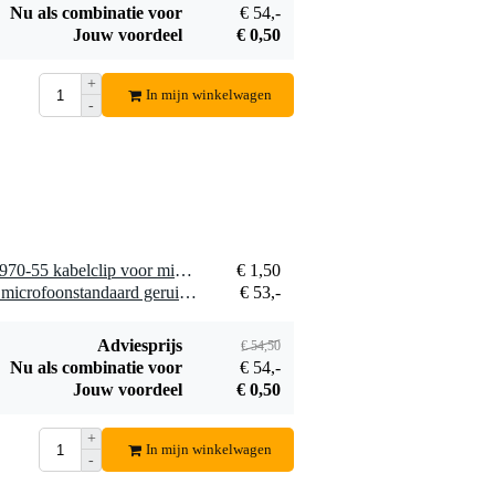
Nu als combinatie voor
€ 54,-
Jouw voordeel
€ 0,50
+
In mijn winkelwagen
-
1 x Konig & Meyer 01-85-970-55 kabelclip voor microfoonstatieven
€ 1,50
1 x Konig & Meyer 21020 microfoonstandaard geruisloos met arm zwart
€ 53,-
Adviesprijs
€ 54,50
Nu als combinatie voor
€ 54,-
Jouw voordeel
€ 0,50
+
In mijn winkelwagen
-