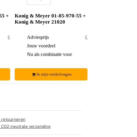
55 +
Konig & Meyer 01-85-970-55 +
Konig & Meyer 21020
€ 54,50
Adviesprijs
€ 54,50
€ 0,50
Jouw voordeel
€ 0,50
€ 54,-
Nu als combinatie voor
€ 54,-
In mijn winkelwagen
s retourneren
s CO2-neutrale verzending