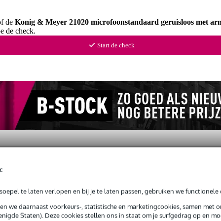
of de
Konig & Meyer 21020 microfoonstandaard geruisloos met ar
oe de check.
Start de check
c
ws
(18)
oepel te laten verlopen en bij je te laten passen, gebruiken we functionele 
ard geruisloos met arm zwart
sen we daarnaast voorkeurs-, statistische en marketingcookies, samen met 
nigde Staten). Deze cookies stellen ons in staat om je surfgedrag op en mog