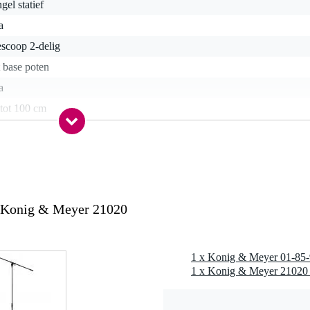
gel statief
a
escoop 2-delig
t base poten
a
 tot 100 cm
0 tot 170 cm
 inch
al
 4 kg
 Konig & Meyer 21020
art
nee
en