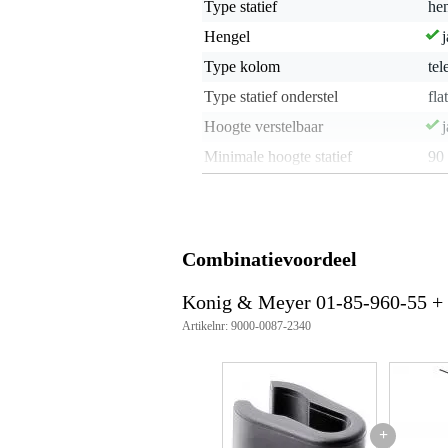
Type statief
hen
Hengel
j
Type kolom
tel
Type statief onderstel
fla
Hoogte verstelbaar
j
Minimale hoogte statief
90
Maximale hoogte statief
16
Schroefdraadgrootte
3/8
Materiaal statief
sta
Combinatievoordeel
Gewicht microfoonstatief
3 -
Konig & Meyer 01-85-960-55 +
Kleur
zw
Artikelnr: 9000-0087-2340
Set
Meegeleverde statief
ge
accessoires
Aantal statieven
1
+