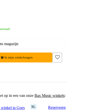
oorraad
ons magazijn
In mijn winkelwagen
het op in een van onze
Bax Music winkels
:
XL
Reserveren
 winkel in Goes