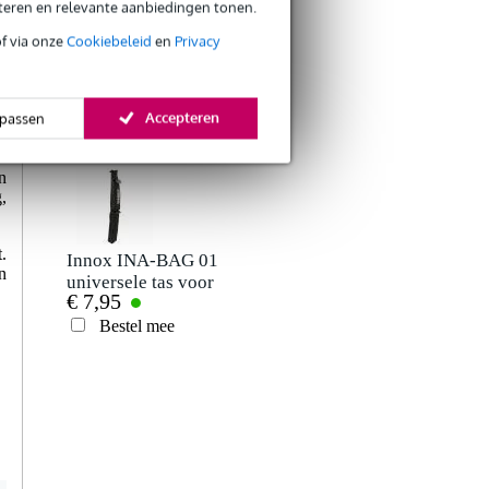
eteren en relevante aanbiedingen tonen.
of via onze
Cookiebeleid
en
Privacy
Innox IVA-BAG 06
tas voor 2x
€ 19,95
microfoonstatief en
Accepteren
passen
kabels
Bestel mee
n
,
.
Innox INA-BAG 01
n
universele tas voor
€ 7,95
statieven
Bestel mee