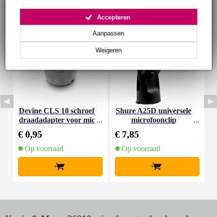
Accessoires (5)
Accepteren
Aanpassen
Weigeren
Devine CLS 10 schroef
Shure A25D universele
P
draadadapter voor mic
microfoonclip
e
rofoon
€ 0,95
€ 7,85
€
Op voorraad
Op voorraad
+
+