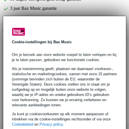
3 jaar Bax Music garantie
Gratis ophalen in de winkel
Cookie-instellingen bij Bax Music
Konig & Meyer 26010 microfoonstandaard
Twijfel je of de
zonder arm licht wit
bij je past? Doe de check.
Om je bezoek aan onze website soepel te laten verlopen en bij
je te laten passen, gebruiken we functionele cookies.
Start de check
Als je toestemming geeft, plaatsen we daarnaast voorkeurs-,
statistische en marketingcookies, samen met onze 15 partners
(sommige bevinden zich buiten de EU, waaronder de
Productinformatie
Verenigde Staten). Deze cookies stellen ons in staat om je
surfgedrag op en mogelijk buiten onze website te volgen,
stevige microfoonstandaard
waarbij we je IP-adres en unieke gebruikers-ID’s gebruiken
kleur: wit
voor herkenning. Zo kunnen we je ervaring verbeteren en
relevante aanbiedingen tonen.
materiaal: staal
Je kunt je cookievoorkeuren op elk moment aanpassen of
Bekijk alle productspecificaties
intrekken via de cookie-instellingen rechtsonder of via onze
Cookiebeleid
en
Privacy policy
.