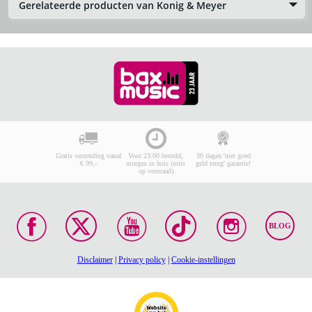
Gerelateerde producten van Konig & Meyer
Gratis verzending vanaf
Voor 23:00 besteld,
30 dagen 'niet goed
€ 99,-
morgen in huis (mits
geld terug' garantie!
op voorraad)
BLOG
Disclaimer
|
Privacy policy
|
Cookie-instellingen