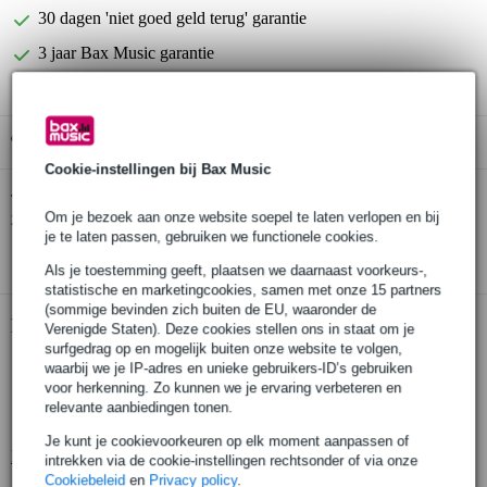
30 dagen 'niet goed geld terug' garantie
3 jaar Bax Music garantie
Gratis ophalen in de winkel
Cookie-instellingen bij Bax Music
Konig & Meyer 26010 microfoonstandaard
Twijfel je of de
zonder arm licht zilver
Om je bezoek aan onze website soepel te laten verlopen en bij
bij je past? Doe de check.
je te laten passen, gebruiken we functionele cookies.
Start de check
Als je toestemming geeft, plaatsen we daarnaast voorkeurs-,
statistische en marketingcookies, samen met onze 15 partners
(sommige bevinden zich buiten de EU, waaronder de
Productinformatie
Verenigde Staten). Deze cookies stellen ons in staat om je
surfgedrag op en mogelijk buiten onze website te volgen,
stevige microfoonstandaard
waarbij we je IP-adres en unieke gebruikers-ID’s gebruiken
voor herkenning. Zo kunnen we je ervaring verbeteren en
zilveren uitvoering
relevante aanbiedingen tonen.
lichtgewicht variant
Je kunt je cookievoorkeuren op elk moment aanpassen of
Bekijk alle productspecificaties
intrekken via de cookie-instellingen rechtsonder of via onze
Cookiebeleid
en
Privacy policy
.