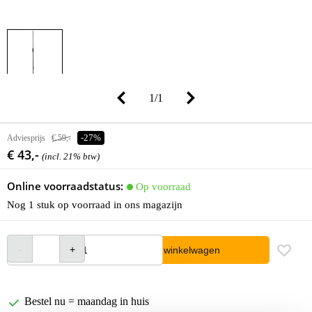
1
/
1
Adviesprijs
€ 59,-
-27%
€ 43,-
(incl. 21% btw)
Online voorraadstatus:
Op voorraad
Nog 1 stuk op voorraad in ons magazijn
In winkelwagen
Bestel nu = maandag in huis