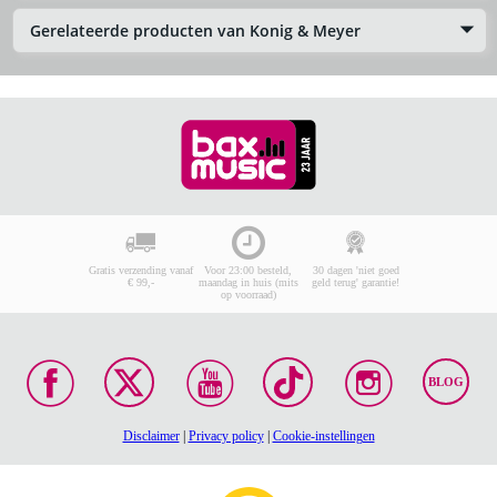
Gerelateerde producten van Konig & Meyer
Gratis verzending vanaf
Voor 23:00 besteld,
30 dagen 'niet goed
€ 99,-
maandag in huis (mits
geld terug' garantie!
op voorraad)
BLOG
Disclaimer
|
Privacy policy
|
Cookie-instellingen