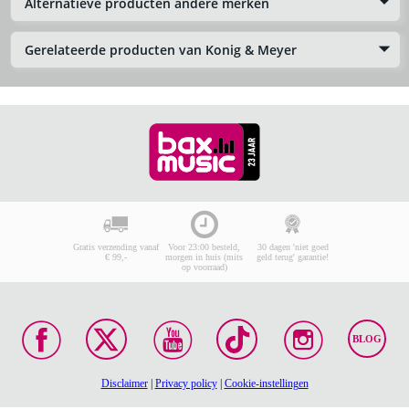
Alternatieve producten andere merken
Gerelateerde producten van Konig & Meyer
Gratis verzending vanaf
Voor 23:00 besteld,
30 dagen 'niet goed
€ 99,-
morgen in huis (mits
geld terug' garantie!
op voorraad)
BLOG
Disclaimer
|
Privacy policy
|
Cookie-instellingen