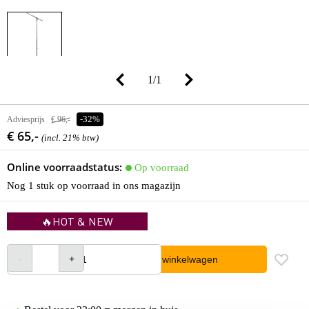
1
/
1
Adviesprijs
€ 96,-
-32%
€ 65,-
(incl. 21% btw)
Online voorraadstatus:
Op voorraad
Nog 1 stuk op voorraad in ons magazijn
🔥HOT & NEW
In winkelwagen