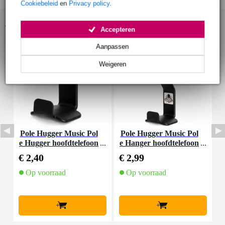
Cookiebeleid
en
Privacy policy
.
Accessoires (4)
Accepteren
Aanpassen
Weigeren
Pole Hugger Music Pol
Pole Hugger Music Pol
K
e Hugger hoofdtelefoon
e Hanger hoofdtelefoon
t
houder
houder
€ 2,40
€ 2,99
€
Op voorraad
Op voorraad
+
+