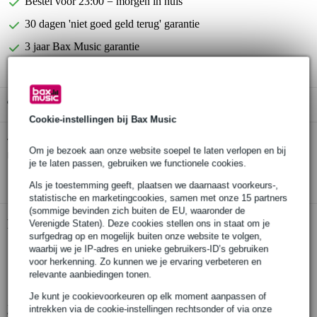
Bestel voor 23:00 = morgen in huis
30 dagen 'niet goed geld terug' garantie
3 jaar Bax Music garantie
Gratis ophalen in de winkel
Cookie-instellingen bij Bax Music
Konig & Meyer 26020 verstelbaar
Twijfel je of de
Om je bezoek aan onze website soepel te laten verlopen en bij
microfoonstatief
bij je past? Doe de check.
je te laten passen, gebruiken we functionele cookies.
Start de check
Als je toestemming geeft, plaatsen we daarnaast voorkeurs-,
statistische en marketingcookies, samen met onze 15 partners
(sommige bevinden zich buiten de EU, waaronder de
Productinformatie
Verenigde Staten). Deze cookies stellen ons in staat om je
surfgedrag op en mogelijk buiten onze website te volgen,
Konig & Meyer 26020
waarbij we je IP-adres en unieke gebruikers-ID’s gebruiken
voor herkenning. Zo kunnen we je ervaring verbeteren en
verstelbaar microfoonstatief
relevante aanbiedingen tonen.
kleur: zwart
Je kunt je cookievoorkeuren op elk moment aanpassen of
Bekijk alle productspecificaties
intrekken via de cookie-instellingen rechtsonder of via onze