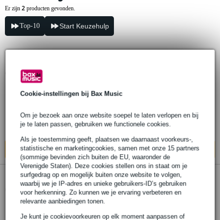
2
Er zijn
producten gevonden.
Top-10
Start Keuzehulp
Peli 1705 Air Case 813 x 309 x 165 mm
met schuim
Cookie-instellingen bij Bax Music
€ 433,-
Om je bezoek aan onze website soepel te laten verlopen en bij
Bestel nu en ontvang binnen circa 6
je te laten passen, gebruiken we functionele cookies.
werkdagen
Als je toestemming geeft, plaatsen we daarnaast voorkeurs-,
statistische en marketingcookies, samen met onze 15 partners
In mijn winkelwagen
(sommige bevinden zich buiten de EU, waaronder de
Verenigde Staten). Deze cookies stellen ons in staat om je
surfgedrag op en mogelijk buiten onze website te volgen,
Peli 1705 Air Case 813 x 309 x 165 mm
waarbij we je IP-adres en unieke gebruikers-ID’s gebruiken
voor herkenning. Zo kunnen we je ervaring verbeteren en
relevante aanbiedingen tonen.
€ 535,-
Je kunt je cookievoorkeuren op elk moment aanpassen of