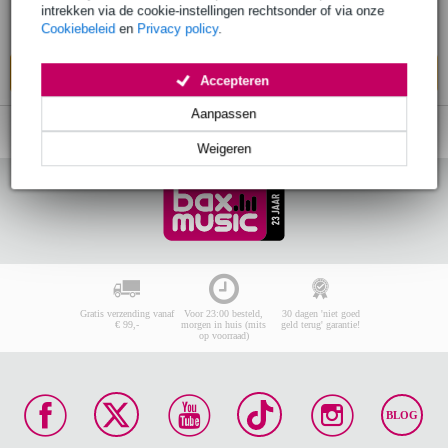
intrekken via de cookie-instellingen rechtsonder of via onze
Bestel nu en ontvang binnen circa 6
Cookiebeleid
en
Privacy policy
.
werkdagen
In mijn winkelwagen
Accepteren
Aanpassen
Weigeren
Gratis verzending vanaf
Voor 23:00 besteld,
30 dagen 'niet goed
€ 99,-
morgen in huis (mits
geld terug' garantie!
op voorraad)
BLOG