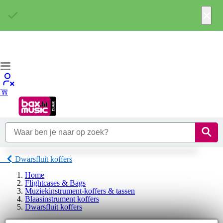
×
Dwarsfluit koffers
Home
Flightcases & Bags
Muziekinstrument-koffers & tassen
Blaasinstrument koffers
Dwarsfluit koffers