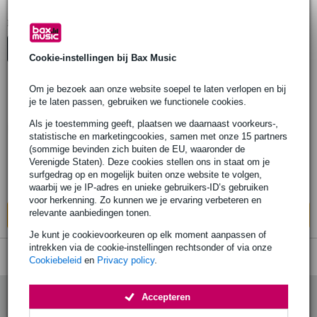
Reunion Blues Dwarsfluit koffers
1
Er is
product gevonden.
Top-10
Start Keuzehulp
Cookie-instellingen bij Bax Music
Om je bezoek aan onze website soepel te laten verlopen en bij
je te laten passen, gebruiken we functionele cookies.
Reunion Blues RBX-FLT Flute Case
softcase voor dwarsfluit
Als je toestemming geeft, plaatsen we daarnaast voorkeurs-,
statistische en marketingcookies, samen met onze 15 partners
(sommige bevinden zich buiten de EU, waaronder de
€ 73,-
Verenigde Staten). Deze cookies stellen ons in staat om je
surfgedrag op en mogelijk buiten onze website te volgen,
Levertijd onbekend
waarbij we je IP-adres en unieke gebruikers-ID’s gebruiken
voor herkenning. Zo kunnen we je ervaring verbeteren en
relevante aanbiedingen tonen.
In mijn winkelwagen
Je kunt je cookievoorkeuren op elk moment aanpassen of
intrekken via de cookie-instellingen rechtsonder of via onze
Cookiebeleid
en
Privacy policy
.
Accepteren