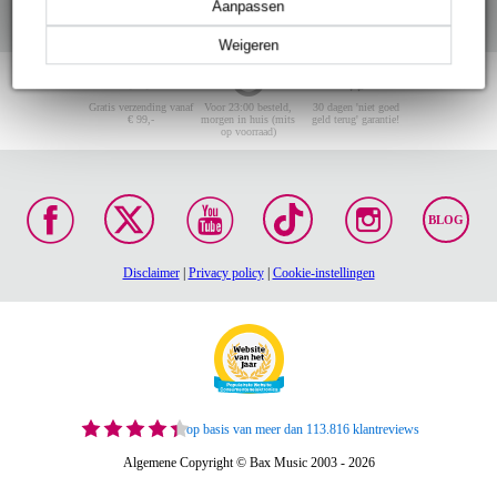
Aanpassen
Weigeren
Gratis verzending vanaf
Voor 23:00 besteld,
30 dagen 'niet goed
€ 99,-
morgen in huis (mits
geld terug' garantie!
op voorraad)
BLOG
Disclaimer
|
Privacy policy
|
Cookie-instellingen
op basis van meer dan 113.816 klantreviews
Algemene Copyright © Bax Music 2003 - 2026