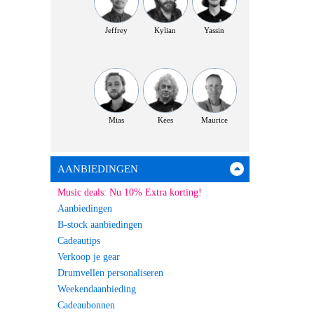
Jeffrey
Kylian
Yassin
Mias
Kees
Maurice
AANBIEDINGEN
Music deals: Nu 10% Extra korting!
Aanbiedingen
B-stock aanbiedingen
Cadeautips
Verkoop je gear
Drumvellen personaliseren
Weekendaanbieding
Cadeaubonnen