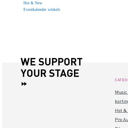
Hot & New
Eventkalender winkels
WE SUPPORT
YOUR STAGE
CATEG
Music 
kortin
Hot &
Pro Au