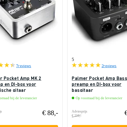
5
7
reviews
2
reviews
r Pocket Amp MK 2
Palmer Pocket Amp Bas
p en DI-box voor
preamp en DI-box voor
ische gitaar
basgitaar
rraad bij de leverancier
Op voorraad bij de leverancier
€ 88,-
js
Adviesprijs
€ 210,-