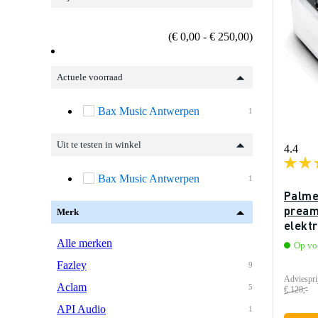
(€ 0,00 - € 250,00)
Actuele voorraad
Bax Music Antwerpen
1
Uit te testen in winkel
4.4
Bax Music Antwerpen
1
Palme
pream
Merk
elektr
Alle merken
Op voo
Fazley
9
Adviespri
Aclam
5
€ 128,-
API Audio
1