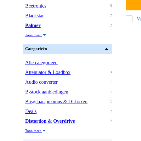
Beetronics
5
Blackstar
7
Ve
Palmer
2
Toon meer
Categorieën
Alle categorieën
Attenuator & Loadbox
3
Audio converter
1
B-stock aanbiedingen
1
Basgitaar-preamps & DI-boxen
1
Deals
2
Distortion & Overdrive
2
Toon meer