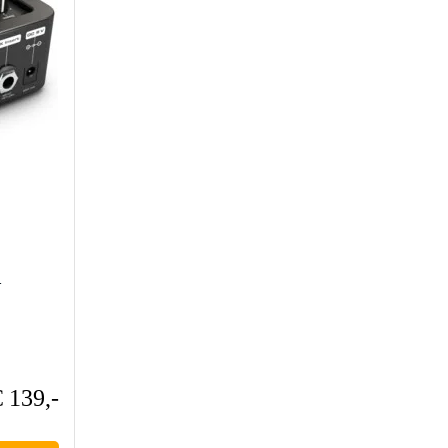
s
€ 139,-