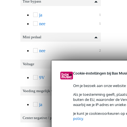
True bypass
ja
1
nee
1
Mini pedaal
nee
2
Voltage
Cookie-instellingen bij Bax Musi
9V
2
Om je bezoek aan onze website s
Voeding mogelijk via batterij
Als je toestemming geeft, plaat
buiten de EU, waaronder de Vere
ja
waarbij we je IP-adres en uniek
2
Je kunt je cookievoorkeuren op 
Center negative / positive
policy
.