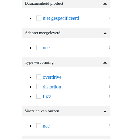
Duurzaamheid product
niet gespecificeerd
2
Adapter meegeleverd
nee
2
Type vervorming
overdrive
2
distortion
1
fuzz
1
Voorzien van buizen
nee
2