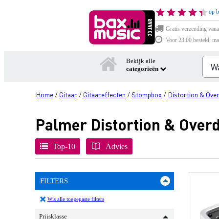
op b
Gratis verzending vana
Voor 23:00 besteld, ma
Bekijk alle
categorieën
Home
Gitaar
Gitaareffecten
Stompbox
Distortion & Over
/
/
/
/
Palmer Distortion & Overd
Top-10
Advies
FILTERS
Wis alle toegepaste filters
Prijsklasse