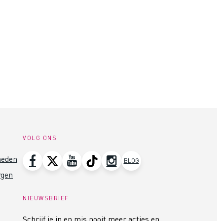
VOLG ONS
heden
BLOG
rgen
NIEUWSBRIEF
Schrijf je in en mis nooit meer acties en