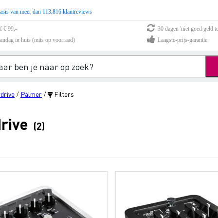
asis van meer dan 113.816 klantreviews
f € 99,-
30 dagen 'niet goed geld te
andag in huis (mits op voorraad)
Laagste-prijs-garantie
drive
Palmer
Filters
/
/
rive
(2)