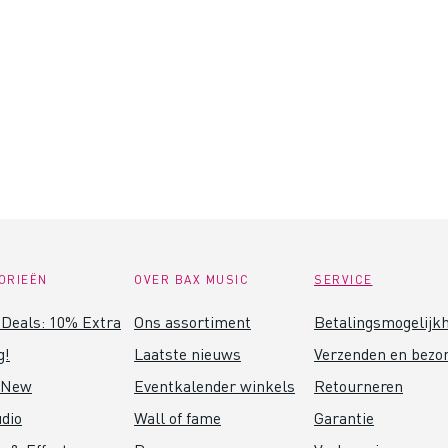
ORIEËN
OVER BAX MUSIC
SERVICE
Deals: 10% Extra
Ons assortiment
Betalingsmogelijk
g!
Laatste nieuws
Verzenden en bezo
 New
Eventkalender winkels
Retourneren
dio
Wall of fame
Garantie