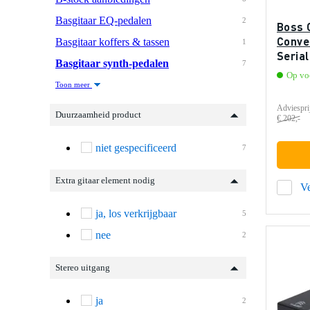
Basgitaar EQ-pedalen
2
Boss 
Conve
Basgitaar koffers & tassen
1
Serial
Basgitaar synth-pedalen
7
Op vo
Toon meer
Adviespri
Duurzaamheid product
€ 202,-
niet gespecificeerd
7
Extra gitaar element nodig
Ve
ja, los verkrijgbaar
5
nee
2
Stereo uitgang
ja
2