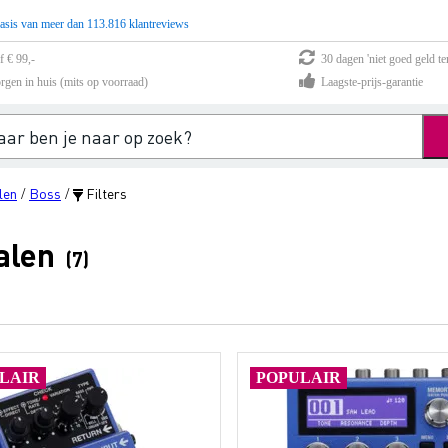
asis van meer dan 113.816 klantreviews
f € 99,-
30 dagen 'niet goed geld te
rgen in huis (mits op voorraad)
Laagste-prijs-garantie
len
Boss
Filters
/
/
alen
(7)
LAIR
POPULAIR