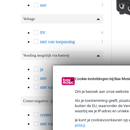
nee
5
Voltage
9V
6
niet van toepassing
1
Voeding mogelijk via batterij
ja
2
Boss 
Conver
nee
Cookie-instellingen bij Bax Musi
4
13-pi
niet van toepassing
1
Om je bezoek aan onze website s
Op voo
Als je toestemming geeft, plaat
Center negative / positive
buiten de EU, waaronder de Vere
Adviespri
waarbij we je IP-adres en uniek
€ 247,-
center negative
6
Je kunt je cookievoorkeuren op 
niet van toepassing
1
policy
.