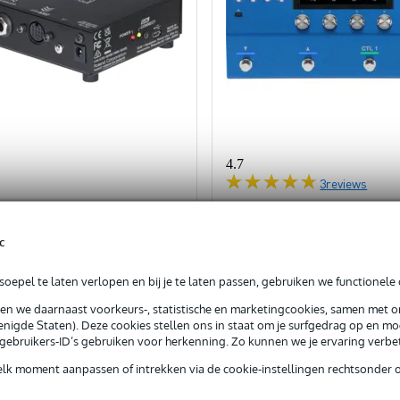
4.7
3
reviews
GKC-DA Guitar Synth
Boss GM-800 Guitar Synt
ter Serial GK plug naar
c
n GK plug
oepel te laten verlopen en bij je te laten passen, gebruiken we functionele 
rraad bij de leverancier
Bestel nu en ontvang binnen cir
sen we daarnaast voorkeurs-, statistische en marketingcookies, samen met 
nigde Staten). Deze cookies stellen ons in staat om je surfgedrag op en mog
€ 153,-
js
Adviesprijs
e gebruikers-ID’s gebruiken voor herkenning. Zo kunnen we je ervaring verb
€ 680,-
elk moment aanpassen of intrekken via de cookie-instellingen rechtsonder 
In mijn winkelwagen
In mijn winkelwagen