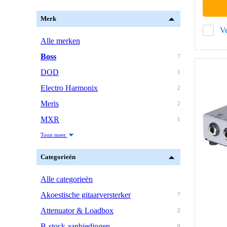
Merk
Ve
Alle merken
Boss
7
DOD
1
Electro Harmonix
2
Meris
2
MXR
1
Toon meer
Categorieën
Alle categorieën
Akoestische gitaarversterker
7
Attenuator & Loadbox
2
B-stock aanbiedingen
8