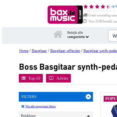
op b
Gratis verzending vana
Voor 23:00 besteld, mo
Bekijk alle
categorieën
Home
Basgitaar
Basgitaar-effecten
Basgitaar synth-peda
/
/
/
Boss Basgitaar synth-ped
Top-10
Advies
FILTERS
POPU
Wis alle toegepaste filters
Prijsklasse