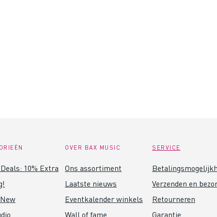
ORIEËN
OVER BAX MUSIC
SERVICE
Deals: 10% Extra
Ons assortiment
Betalingsmogelijk
g!
Laatste nieuws
Verzenden en bezo
 New
Eventkalender winkels
Retourneren
dio
Wall of fame
Garantie