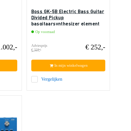
Boss GK-5B Electric Bass Guitar
Divided Pickup
basgitaarsynthesizer element
Op voorraad
1.002,-
€ 252,-
Adviesprijs
€ 322,-
In mijn winkelwagen
Vergelijken