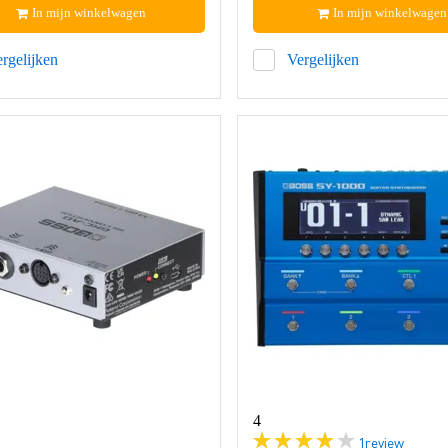
In mijn winkelwagen
In mijn winkelwagen
rgelijken
Vergelijken
4
1
review