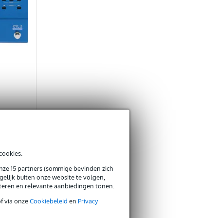
hesizer
cookies.
ca 7 weken
onze 15 partners (sommige bevinden zich
elijk buiten onze website te volgen,
€ 623,-
eteren en relevante aanbiedingen tonen.
of via onze
Cookiebeleid
en
Privacy