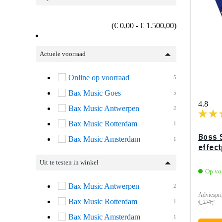
(€ 0,00 - € 1.500,00)
Actuele voorraad
Online op voorraad
5
Bax Music Goes
5
4.8
Bax Music Antwerpen
2
Bax Music Rotterdam
1
Boss 
Bax Music Amsterdam
1
effec
Uit te testen in winkel
Op vo
Bax Music Antwerpen
2
Adviespri
Bax Music Rotterdam
1
€ 271,-
Bax Music Amsterdam
1