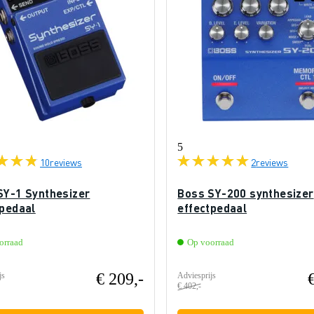
5
10
reviews
2
reviews
SY-1 Synthesizer
Boss SY-200 synthesizer
tpedaal
effectpedaal
orraad
Op voorraad
€ 209,-
js
Adviesprijs
€ 402,-