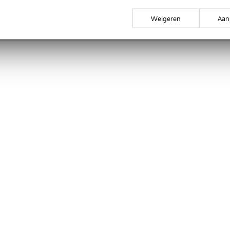
rgelijken
Vergelijken
Weigeren
Aan