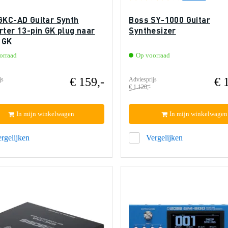
GKC-AD Guitar Synth
Boss SY-1000 Guitar
rter 13-pin GK plug naar
Synthesizer
 GK
orraad
Op voorraad
€ 159,-
€ 
js
Adviesprijs
€ 1.120,-
In mijn winkelwagen
In mijn winkelwagen
rgelijken
Vergelijken