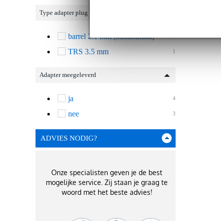
Type adapter plug
Ve
barrel 2.1 mm (binnenmaat)
6
TRS 3.5 mm
1
Adapter meegeleverd
ja
4
nee
3
ADVIES NODIG?
Onze specialisten geven je de best
mogelijke service. Zij staan je graag te
woord met het beste advies!