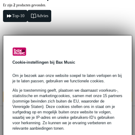
2
Er zijn
producten gevonden.
Top-10
Advies
Boss Katana Cabinet 212 Waza
speakerkast
€ 578,-
Cookie-instellingen bij Bax Music
Adviesprijs
€ 699,-
Op voorraad
Om je bezoek aan onze website soepel te laten verlopen en bij
je te laten passen, gebruiken we functionele cookies.
Ook in
1 winkel
op voorraad
Als je toestemming geeft, plaatsen we daarnaast voorkeurs-,
statistische en marketingcookies, samen met onze 15 partners
In mijn winkelwagen
(sommige bevinden zich buiten de EU, waaronder de
Verenigde Staten). Deze cookies stellen ons in staat om je
surfgedrag op en mogelijk buiten onze website te volgen,
1 review
waarbij we je IP-adres en unieke gebruikers-ID’s gebruiken
voor herkenning. Zo kunnen we je ervaring verbeteren en
Boss Katana Cabinet 212 speakerkast
relevante aanbiedingen tonen.