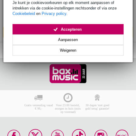
Je kunt je cookievoorkeuren op elk moment aanpassen of
€ 405,-
intrekken via de cookie-instellingen rechtsonder of via onze
Adviesprijs
€ 477,-
Cookiebeleid
en
Privacy policy
.
Op voorraad bij de leverancier
Accepteren
In mijn winkelwagen
Aanpassen
Weigeren
Gratis verzending vanaf
Voor 23:00 besteld,
30 dagen 'niet goed
€ 99,-
morgen in huis (mits
geld terug' garantie!
op voorraad)
BLOG