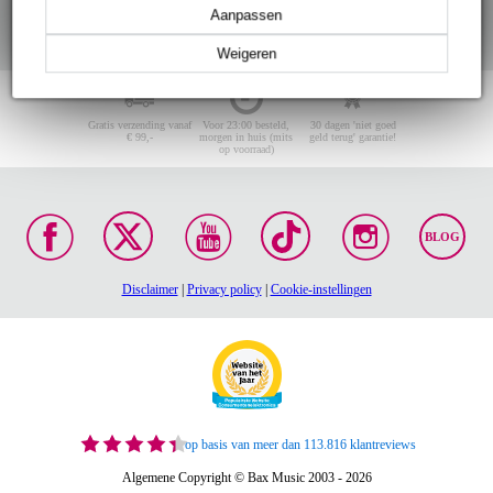
Aanpassen
Weigeren
Gratis verzending vanaf
Voor 23:00 besteld,
30 dagen 'niet goed
€ 99,-
morgen in huis (mits
geld terug' garantie!
op voorraad)
BLOG
Disclaimer
|
Privacy policy
|
Cookie-instellingen
op basis van meer dan 113.816 klantreviews
Algemene Copyright © Bax Music 2003 - 2026