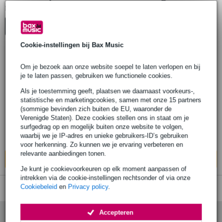
1
Er is
product gevonden.
Top-10
Cookie-instellingen bij Bax Music
Om je bezoek aan onze website soepel te laten verlopen en bij
Boss CB-WZ-AIR Carrying Case voor
je te laten passen, gebruiken we functionele cookies.
Waza-Air en Waza-Air Bass
Als je toestemming geeft, plaatsen we daarnaast voorkeurs-,
statistische en marketingcookies, samen met onze 15 partners
€ 26,-
Adviesprijs
€ 37,-
(sommige bevinden zich buiten de EU, waaronder de
Verenigde Staten). Deze cookies stellen ons in staat om je
Op voorraad
surfgedrag op en mogelijk buiten onze website te volgen,
waarbij we je IP-adres en unieke gebruikers-ID’s gebruiken
Ook in
1 winkel
op voorraad
voor herkenning. Zo kunnen we je ervaring verbeteren en
relevante aanbiedingen tonen.
In mijn winkelwagen
Je kunt je cookievoorkeuren op elk moment aanpassen of
intrekken via de cookie-instellingen rechtsonder of via onze
Cookiebeleid
en
Privacy policy
.
Accepteren