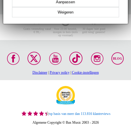
Aanpassen
Weigeren
Gratis verzending vanaf
Voor 23:00 besteld,
30 dagen 'niet goed
€ 99,-
morgen in huis (mits
geld terug' garantie!
op voorraad)
BLOG
Disclaimer
|
Privacy policy
|
Cookie-instellingen
op basis van meer dan 113.816 klantreviews
Algemene Copyright © Bax Music 2003 - 2026