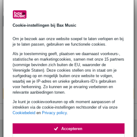
NUX Hihat controllers
1
Er is
product gevonden.
Top-10
Cookie-instellingen bij Bax Music
Om je bezoek aan onze website soepel te laten verlopen en bij
je te laten passen, gebruiken we functionele cookies.
NUX N-HHP-01 hi-hat pedaal voor DP-
2000 en DM drum kits
Als je toestemming geeft, plaatsen we daarnaast voorkeurs-,
statistische en marketingcookies, samen met onze 15 partners
(sommige bevinden zich buiten de EU, waaronder de
€ 76,-
Adviesprijs
€ 94,-
Verenigde Staten). Deze cookies stellen ons in staat om je
surfgedrag op en mogelijk buiten onze website te volgen,
Op voorraad bij de leverancier
waarbij we je IP-adres en unieke gebruikers-ID’s gebruiken
voor herkenning. Zo kunnen we je ervaring verbeteren en
relevante aanbiedingen tonen.
In mijn winkelwagen
Je kunt je cookievoorkeuren op elk moment aanpassen of
intrekken via de cookie-instellingen rechtsonder of via onze
Cookiebeleid
en
Privacy policy
.
Accepteren