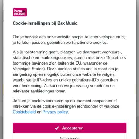
1
Er is
product gevonden.
Top-10
Advies
Cookie-instellingen bij Bax Music
Om je bezoek aan onze website soepel te laten verlopen en bij
NUX B-10 Vlog draadloze
je te laten passen, gebruiken we functionele cookies.
dasspeldmicrofoon
Als je toestemming geeft, plaatsen we daarnaast voorkeurs-,
statistische en marketingcookies, samen met onze 15 partners
(sommige bevinden zich buiten de EU, waaronder de
€ 116,-
Adviesprijs
€ 139,-
Verenigde Staten). Deze cookies stellen ons in staat om je
surfgedrag op en mogelijk buiten onze website te volgen,
Op voorraad bij de leverancier
waarbij we je IP-adres en unieke gebruikers-ID’s gebruiken
voor herkenning. Zo kunnen we je ervaring verbeteren en
In mijn winkelwagen
relevante aanbiedingen tonen.
Je kunt je cookievoorkeuren op elk moment aanpassen of
intrekken via de cookie-instellingen rechtsonder of via onze
Cookiebeleid
en
Privacy policy
.
Accepteren
Aanpassen