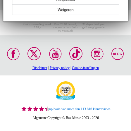
Weigeren
Gratis verzending vanaf
Voor 23:00 besteld,
30 dagen 'niet goed
€ 99,-
morgen in huis (mits
geld terug' garantie!
op voorraad)
BLOG
Disclaimer
|
Privacy policy
|
Cookie-instellingen
op basis van meer dan 113.816 klantreviews
Algemene Copyright © Bax Music 2003 - 2026