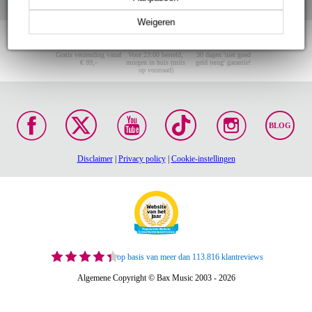
Weigeren
Gratis verzending vanaf
Voor 23:00 besteld,
30 dagen 'niet goed
€ 99,-
morgen in huis (mits
geld terug' garantie!
op voorraad)
BLOG
Disclaimer
|
Privacy policy
|
Cookie-instellingen
op basis van meer dan 113.816 klantreviews
Algemene Copyright © Bax Music 2003 - 2026