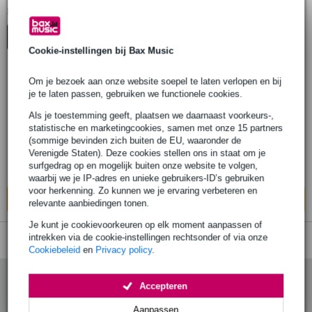
1
Er is
product gevonden.
Top-10
Cookie-instellingen bij Bax Music
Om je bezoek aan onze website soepel te laten verlopen en bij
je te laten passen, gebruiken we functionele cookies.
AKG ST45 laag tafel microfoon statief
Als je toestemming geeft, plaatsen we daarnaast voorkeurs-,
statistische en marketingcookies, samen met onze 15 partners
€ 89,-
Adviesprijs
€ 137,-
(sommige bevinden zich buiten de EU, waaronder de
Verenigde Staten). Deze cookies stellen ons in staat om je
Bestel nu en ontvang binnen circa 12
surfgedrag op en mogelijk buiten onze website te volgen,
werkdagen
waarbij we je IP-adres en unieke gebruikers-ID’s gebruiken
voor herkenning. Zo kunnen we je ervaring verbeteren en
In mijn winkelwagen
relevante aanbiedingen tonen.
Je kunt je cookievoorkeuren op elk moment aanpassen of
intrekken via de cookie-instellingen rechtsonder of via onze
Cookiebeleid
en
Privacy policy
.
Accepteren
Aanpassen