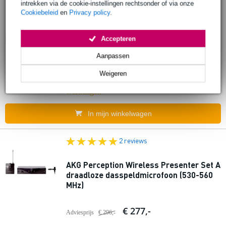
intrekken via de cookie-instellingen rechtsonder of via onze
Cookiebeleid
en
Privacy policy
.
AKG Perception Wireless Presenter Set D
draadloze dasspeldmicrofoon (863-865
MHz)
Accepteren
Aanpassen
€ 220,-
Adviesprijs
€ 296,-
Weigeren
Bestel nu en ontvang binnen circa 12
werkdagen
In mijn winkelwagen
2 reviews
AKG Perception Wireless Presenter Set A
draadloze dasspeldmicrofoon (530-560
MHz)
€ 277,-
Adviesprijs
€ 296,-