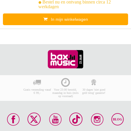
Bestel nu en ontvang binnen circa 12
werkdagen
In mijn winkelwagen
Gratis verzending vanaf
Voor 23:00 besteld,
30 dagen 'niet goed
€ 99,-
maandag in huis (mits
geld terug' garantie!
op voorraad)
BLOG