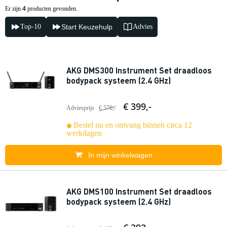
4
Er zijn
producten gevonden.
Top-10
Start Keuzehulp
Advies
AKG DMS300 Instrument Set draadloos
bodypack systeem (2.4 GHz)
€ 399,-
Adviesprijs
€ 570,-
Bestel nu en ontvang binnen circa 12
werkdagen
In mijn winkelwagen
AKG DMS100 Instrument Set draadloos
bodypack systeem (2.4 GHz)