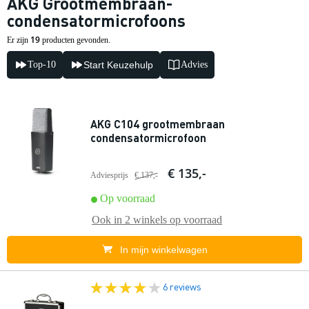
AKG Grootmembraan-
condensatormicrofoons
19
Er zijn
producten gevonden.
Top-10
Start Keuzehulp
Advies
AKG C104 grootmembraan
condensatormicrofoon
€ 135,-
Adviesprijs
€ 137,-
Op voorraad
Ook in
2 winkels
op voorraad
In mijn winkelwagen
6 reviews