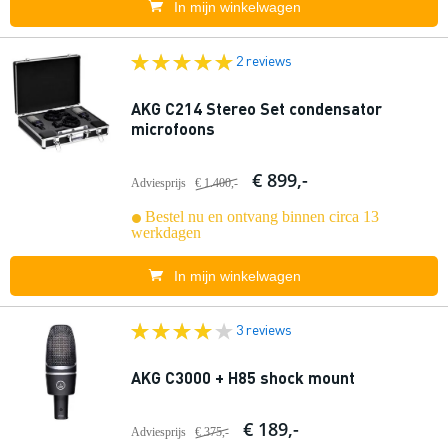
In mijn winkelwagen
2 reviews
AKG C214 Stereo Set condensator
microfoons
€ 899,-
Adviesprijs
€ 1.400,-
Bestel nu en ontvang binnen circa 13
werkdagen
In mijn winkelwagen
3 reviews
AKG C3000 + H85 shock mount
€ 189,-
Adviesprijs
€ 375,-