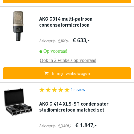
AKG C314 multi-patroon
condensatormicrofoon
€ 633,-
Adviesprijs
€ 890,-
Op voorraad
Ook in
2 winkels
op voorraad
In mijn winkelwagen
1 review
AKG C 414 XLS-ST condensator
studiomicrofoon matched set
€ 1.847,-
Adviesprijs
€ 3.100,-