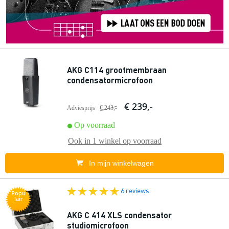
AKG C114 grootmembraan
condensatormicrofoon
€ 239,-
Adviesprijs
€ 243,-
Op voorraad
Ook in
1 winkel
op voorraad
In mijn winkelwagen
6 reviews
Popu
lair
AKG C 414 XLS condensator
studiomicrofoon