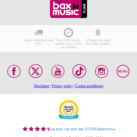
Gratis verzending vanaf
Voor 23:00 besteld,
30 dagen 'niet goed
€ 99,-
morgen in huis (mits
geld terug' garantie!
op voorraad)
BLOG
Disclaimer
|
Privacy policy
|
Cookie-instellingen
op basis van meer dan 113.816 klantreviews