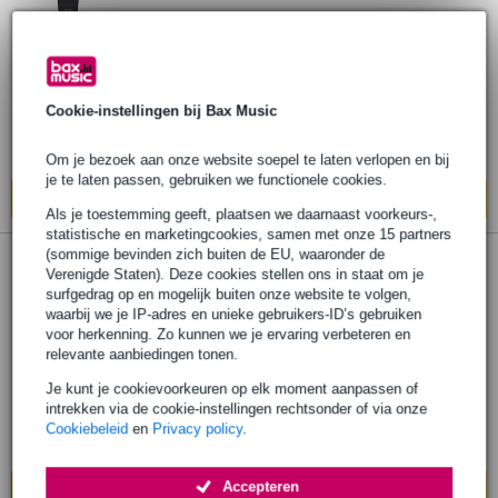
AKG C 414 XLII microfoon Set
€ 1.063,50
Cookie-instellingen bij Bax Music
Op voorraad
Ook in
2 winkels
op voorraad
Om je bezoek aan onze website soepel te laten verlopen en bij
je te laten passen, gebruiken we functionele cookies.
In mijn winkelwagen
Als je toestemming geeft, plaatsen we daarnaast voorkeurs-,
statistische en marketingcookies, samen met onze 15 partners
(sommige bevinden zich buiten de EU, waaronder de
319 reviews
Verenigde Staten). Deze cookies stellen ons in staat om je
surfgedrag op en mogelijk buiten onze website te volgen,
AKG C 414 XLS microfoon Set
waarbij we je IP-adres en unieke gebruikers-ID’s gebruiken
voor herkenning. Zo kunnen we je ervaring verbeteren en
relevante aanbiedingen tonen.
€ 1.040,50
Je kunt je cookievoorkeuren op elk moment aanpassen of
Op voorraad
intrekken via de cookie-instellingen rechtsonder of via onze
Cookiebeleid
en
Privacy policy
.
Ook in
1 winkel
op voorraad
Accepteren
In mijn winkelwagen