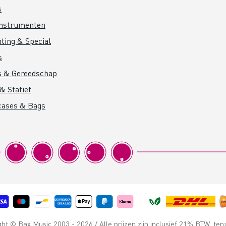
s
instrumenten
hting & Special
s
s & Gereedschap
& Statief
cases & Bags
t © Bax Music 2003 - 2026 / Alle prijzen zijn inclusief 21% BTW, ten