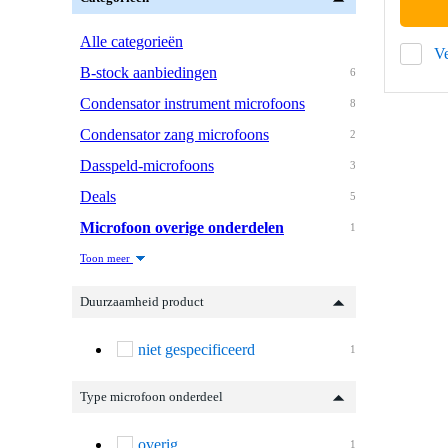
Alle categorieën
Ve
B-stock aanbiedingen
6
Condensator instrument microfoons
8
Condensator zang microfoons
2
Dasspeld-microfoons
3
Deals
5
Microfoon overige onderdelen
1
Toon meer
Duurzaamheid product
niet gespecificeerd
1
Type microfoon onderdeel
overig
1