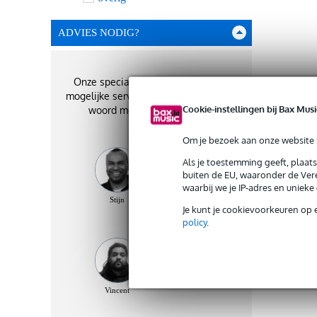
ADVIES NODIG?
Onze specialisten geven je de best
mogelijke service. Zij staan je graag te
Cookie-instellingen bij Bax Musi
woord met het beste advies!
Om je bezoek aan onze website s
Als je toestemming geeft, plaat
buiten de EU, waaronder de Vere
waarbij we je IP-adres en uniek
Stijn
Stefan
Benjamin
Je kunt je cookievoorkeuren op 
policy
.
Vincent