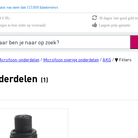
asis van meer dan 113.816 klantreviews
f € 99,-
30 dagen 'niet goed geld te
rgen in huis (mits op voorraad)
Laagste-prijs-garantie
icrofoon-onderdelen
Microfoon overige onderdelen
AKG
Filters
/
/
/
derdelen
(1)