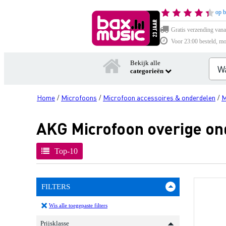
op b
Gratis verzending vana
Voor 23:00 besteld, mo
Bekijk alle
categorieën
Home
Microfoons
Microfoon accessoires & onderdelen
M
/
/
/
AKG Microfoon overige on
Top-10
FILTERS
Wis alle toegepaste filters
Prijsklasse