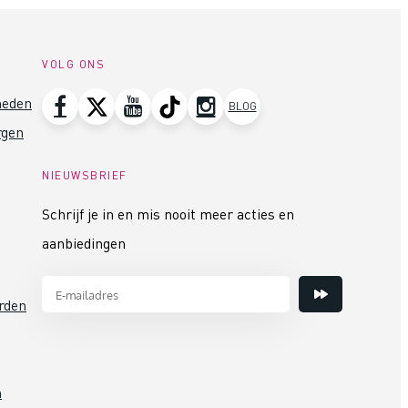
VOLG ONS
heden
BLOG
rgen
NIEUWSBRIEF
Schrijf je in en mis nooit meer acties en
aanbiedingen
rden
n