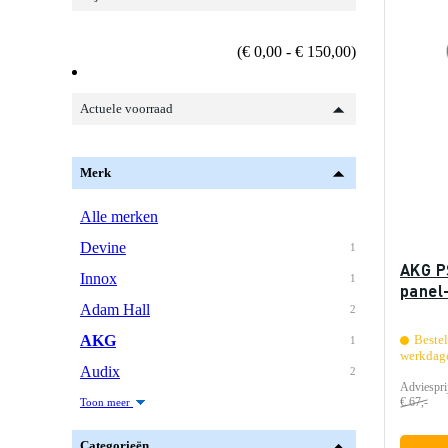
(€ 0,00 - € 150,00)
Actuele voorraad
Merk
Alle merken
Devine
1
AKG P
Innox
1
panel
Adam Hall
2
AKG
Bestel
1
werkdag
Audix
2
Adviespri
€ 67,-
Toon meer
Categorieën