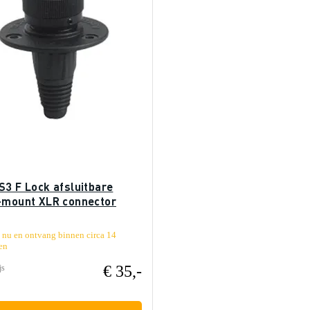
S3 F Lock afsluitbare
-mount XLR connector
 nu en ontvang binnen circa 14
en
€ 35,-
js