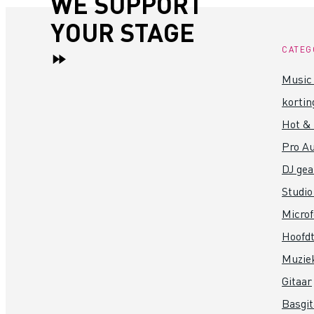
WE SUPPORT
YOUR STAGE
CATEG
Music 
kortin
Hot &
Pro Au
DJ gea
Studio
Micro
Hoofdt
Muzie
Gitaar
Basgit