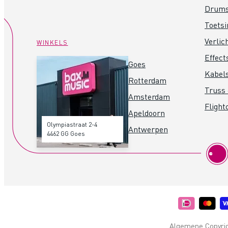
Drum
Toets
Verlic
WINKELS
Effect
Goes
Kabel
Rotterdam
Truss 
Amsterdam
Flight
Apeldoorn
Olympiastraat 2-4
Antwerpen
4462 GG Goes
Algemene Copyrigh