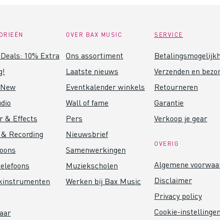
ORIEËN
OVER BAX MUSIC
SERVICE
Deals: 10% Extra
Ons assortiment
Betalingsmogelijk
g!
Laatste nieuws
Verzenden en bezo
 New
Eventkalender winkels
Retourneren
dio
Wall of fame
Garantie
r & Effects
Pers
Verkoop je gear
 & Recording
Nieuwsbrief
OVERIG
foons
Samenwerkingen
Algemene voorwaa
elefoons
Muziekscholen
Disclaimer
kinstrumenten
Werken bij Bax Music
Privacy policy
Cookie-instellinge
aar