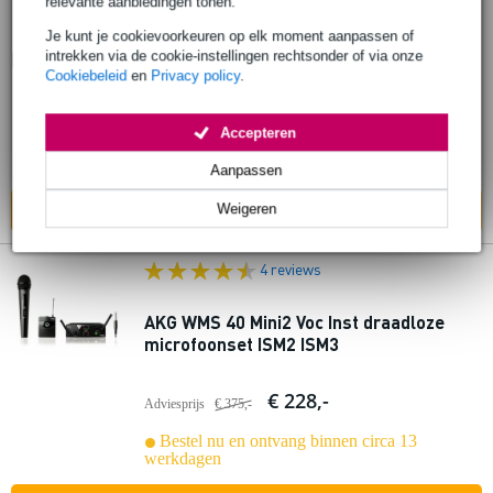
relevante aanbiedingen tonen.
AKG DMS100 Instrument Set draadloos
Je kunt je cookievoorkeuren op elk moment aanpassen of
bodypack systeem (2.4 GHz)
intrekken via de cookie-instellingen rechtsonder of via onze
Cookiebeleid
en
Privacy policy
.
€ 392,-
Adviesprijs
€ 433,-
Accepteren
Bestel nu en ontvang binnen circa 13
werkdagen
Aanpassen
Weigeren
In mijn winkelwagen
4 reviews
AKG WMS 40 Mini2 Voc Inst draadloze
microfoonset ISM2 ISM3
€ 228,-
Adviesprijs
€ 375,-
Bestel nu en ontvang binnen circa 13
werkdagen