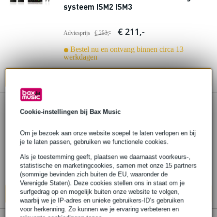
systeem ISM2 ISM3
€ 211,-
Adviesprijs
€ 253,-
Bestel nu en ontvang binnen circa 13
werkdagen
In mijn winkelwagen
AKG DMS300 Instrument Set draadloos
Cookie-instellingen bij Bax Music
bodypack systeem (2.4 GHz)
Om je bezoek aan onze website soepel te laten verlopen en bij
je te laten passen, gebruiken we functionele cookies.
€ 399,-
Adviesprijs
€ 570,-
Als je toestemming geeft, plaatsen we daarnaast voorkeurs-,
Bestel nu en ontvang binnen circa 13
statistische en marketingcookies, samen met onze 15 partners
werkdagen
(sommige bevinden zich buiten de EU, waaronder de
Verenigde Staten). Deze cookies stellen ons in staat om je
surfgedrag op en mogelijk buiten onze website te volgen,
In mijn winkelwagen
waarbij we je IP-adres en unieke gebruikers-ID’s gebruiken
voor herkenning. Zo kunnen we je ervaring verbeteren en