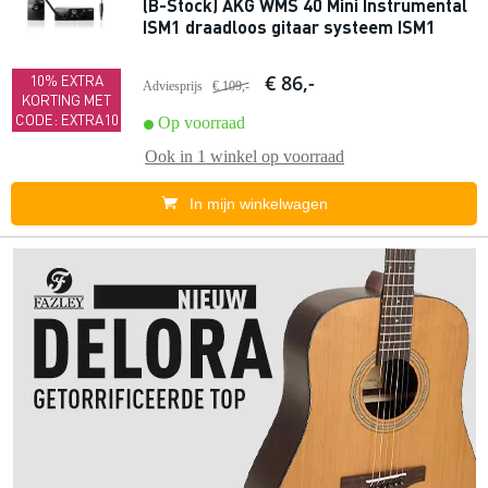
(B-Stock) AKG WMS 40 Mini Instrumental
ISM1 draadloos gitaar systeem ISM1
€ 86,-
10% EXTRA
Adviesprijs
€ 109,-
KORTING MET
CODE: EXTRA10
Op voorraad
Ook in
1 winkel
op voorraad
In mijn winkelwagen