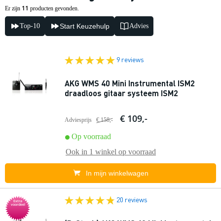
11
Er zijn
producten gevonden.
Top-10
Start Keuzehulp
Advies
9 reviews
AKG WMS 40 Mini Instrumental ISM2
draadloos gitaar systeem ISM2
€ 109,-
Adviesprijs
€ 158,-
Op voorraad
Ook in
1 winkel
op voorraad
In mijn winkelwagen
20 reviews
Extra
voordeel