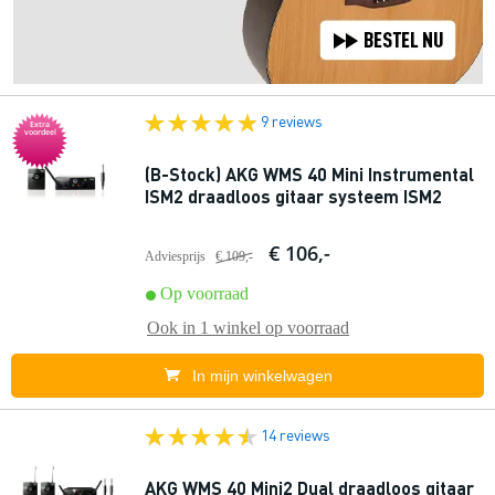
9 reviews
Extra
voordeel
(B-Stock) AKG WMS 40 Mini Instrumental
ISM2 draadloos gitaar systeem ISM2
€ 106,-
Adviesprijs
€ 109,-
Op voorraad
Ook in
1 winkel
op voorraad
In mijn winkelwagen
14 reviews
AKG WMS 40 Mini2 Dual draadloos gitaar