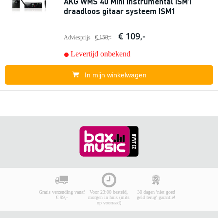
AKG WMS 40 Mini Instrumental ISM1
draadloos gitaar systeem ISM1
€ 109,-
Adviesprijs
€ 158,-
Levertijd onbekend
In mijn winkelwagen
Gratis verzending vanaf
Voor 23:00 besteld,
30 dagen 'niet goed
€ 99,-
morgen in huis (mits
geld terug' garantie!
op voorraad)