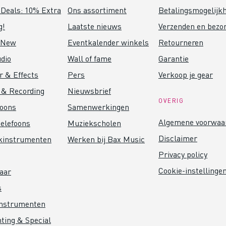
Deals: 10% Extra
Ons assortiment
Betalingsmogelijk
g!
Laatste nieuws
Verzenden en bezo
 New
Eventkalender winkels
Retourneren
dio
Wall of fame
Garantie
r & Effects
Pers
Verkoop je gear
 & Recording
Nieuwsbrief
OVERIG
foons
Samenwerkingen
Algemene voorwaa
elefoons
Muziekscholen
Disclaimer
kinstrumenten
Werken bij Bax Music
Privacy policy
Cookie-instellinge
aar
s
instrumenten
hting & Special