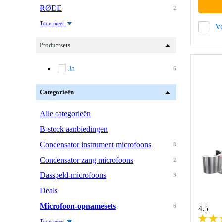
RØDE
2
Toon meer
Ve
Productsets
Ja
6
Categorieën
Alle categorieën
B-stock aanbiedingen
Condensator instrument microfoons
8
Condensator zang microfoons
2
Dasspeld-microfoons
3
Deals
Microfoon-opnamesets
6
4.5
Toon meer