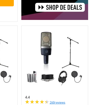
4.4
260
reviews