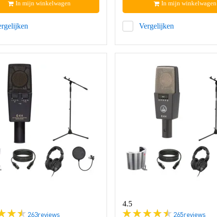
In mijn winkelwagen
In mijn winkelwagen
rgelijken
Vergelijken
4.5
263
reviews
265
reviews