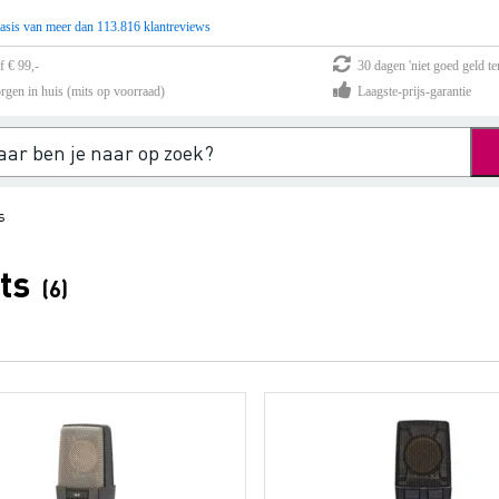
asis van meer dan 113.816 klantreviews
f € 99,-
30 dagen 'niet goed geld te
rgen in huis (mits op voorraad)
Laagste-prijs-garantie
s
ts
(6)