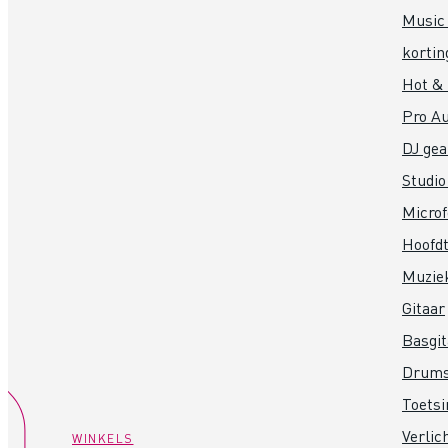
Music 
kortin
Hot &
Pro Au
DJ gea
Studio
Micro
Hoofdt
Muzie
Gitaar
Basgit
Drum
Toets
Verlic
WINKELS