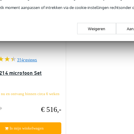
elk moment aanpassen of intrekken via de cookie-instellingen rechtsonder 
Weigeren
Aan
314
reviews
214 microfoon Set
l nu en ontvang binnen circa 6 weken
€ 516,-
js
In mijn winkelwagen