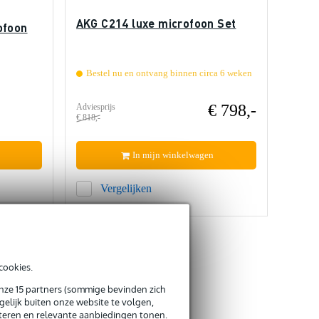
AKG C214 luxe microfoon Set
ofoon
Bestel nu en ontvang binnen circa 6 weken
€ 798,-
Adviesprijs
€ 818,-
In mijn winkelwagen
Vergelijken
cookies.
onze 15 partners (sommige bevinden zich
elijk buiten onze website te volgen,
eteren en relevante aanbiedingen tonen.