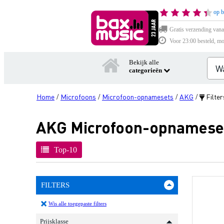
op b
Gratis verzending vana
Voor 23:00 besteld, mo
Bekijk alle
categorieën
Home
Microfoons
Microfoon-opnamesets
AKG
Filter
/
/
/
/
AKG Microfoon-opnamese
Top-10
FILTERS
Wis alle toegepaste filters
Prijsklasse