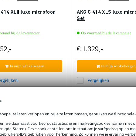
414 XLII luxe microfoon
AKG C 414 XLS luxe micr
Set
rraad bij de leverancier
Op voorraad bij de leverancier
52,-
€ 1.329,-
In mijn winkelwagen
In mijn winkelwagen
rgelijken
Vergelijken
c
oepel te laten verlopen en bij je te laten passen, gebruiken we functionele 
sen we daarnaast voorkeurs-, statistische en marketingcookies, samen met 
nigde Staten). Deze cookies stellen ons in staat om je surfgedrag op en mog
e gebruikers-ID’s gebruiken voor herkenning. Zo kunnen we je ervaring verb