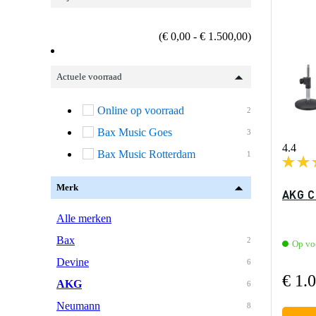
(€ 0,00 - € 1.500,00)
Actuele voorraad
Online op voorraad
2
Bax Music Goes
3
4.4
Bax Music Rotterdam
1
Merk
AKG C
Alle merken
Bax
2
Op vo
Devine
6
€ 1.
AKG
6
Neumann
8