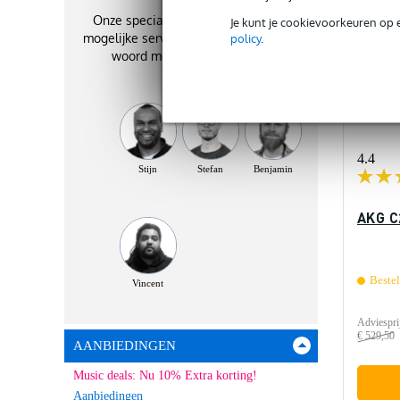
Onze specialisten geven je de best
Je kunt je cookievoorkeuren op 
mogelijke service. Zij staan je graag te
policy
.
woord met het beste advies!
4.4
Stijn
Stefan
Benjamin
AKG C
Beste
Vincent
Adviespri
€ 529,50
AANBIEDINGEN
Music deals: Nu 10% Extra korting!
Aanbiedingen