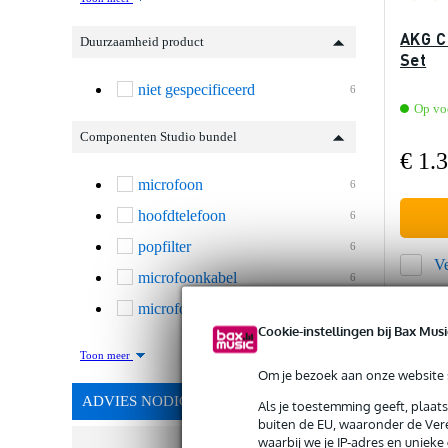
AKG C 
Duurzaamheid product
Set
niet gespecificeerd
6
Op voo
Componenten Studio bundel
€ 1.3
microfoon
6
hoofdtelefoon
6
popfilter
6
Ve
microfoonkabel
6
microfoonstandaard
6
Cookie-instellingen bij Bax Musi
Toon meer
Om je bezoek aan onze website s
ADVIES NODIG?
Als je toestemming geeft, plaat
buiten de EU, waaronder de Vere
waarbij we je IP-adres en uniek