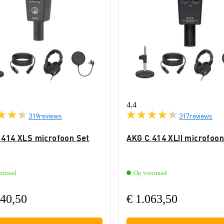
4.4
319
reviews
317
reviews
 414 XLS microfoon Set
AKG C 414 XLII microfoon
orraad
Op voorraad
040,50
€ 1.063,50