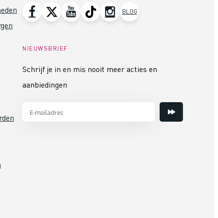
heden
BLOG
rgen
NIEUWSBRIEF
Schrijf je in en mis nooit meer acties en
aanbiedingen
rden
n