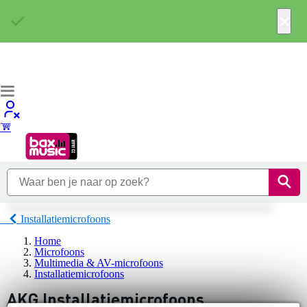
×
Installatiemicrofoons
Home
Microfoons
Multimedia & AV-microfoons
Installatiemicrofoons
AKG Installatiemicrofoons