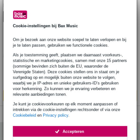
1
Er is
product gevonden.
Top-10
Cookie-instellingen bij Bax Music
Om je bezoek aan onze website soepel te laten verlopen en bij
AKG ST6 tafelstandaard voor 3-punts
je te laten passen, gebruiken we functionele cookies.
XLR microfoons
Als je toestemming geeft, plaatsen we daarnaast voorkeurs-,
statistische en marketingcookies, samen met onze 15 partners
€ 149,-
(sommige bevinden zich buiten de EU, waaronder de
Adviesprijs
€ 162,-
Verenigde Staten). Deze cookies stellen ons in staat om je
Bestel nu en ontvang binnen circa 13
surfgedrag op en mogelijk buiten onze website te volgen,
werkdagen
waarbij we je IP-adres en unieke gebruikers-ID’s gebruiken
voor herkenning. Zo kunnen we je ervaring verbeteren en
relevante aanbiedingen tonen.
In mijn winkelwagen
Je kunt je cookievoorkeuren op elk moment aanpassen of
intrekken via de cookie-instellingen rechtsonder of via onze
Cookiebeleid
en
Privacy policy
.
Accepteren