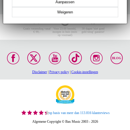
Aanpassen
Weigeren
Gratis verzending vanaf
Voor 23:00 besteld,
30 dagen 'niet goed
€ 99,-
morgen in huis (mits
geld terug' garantie!
op voorraad)
BLOG
Disclaimer
|
Privacy policy
|
Cookie-instellingen
op basis van meer dan 113.816 klantreviews
Algemene Copyright © Bax Music 2003 - 2026