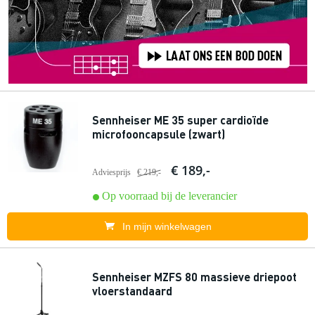
Sennheiser ME 35 super cardioïde
microfooncapsule (zwart)
€ 189,-
Adviesprijs
€ 219,-
Op voorraad bij de leverancier
In mijn winkelwagen
Sennheiser MZFS 80 massieve driepoot
vloerstandaard