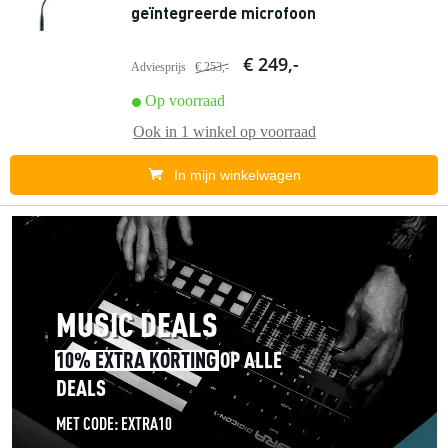
geïntegreerde microfoon
€ 249,-
Adviesprijs
€ 253,-
Op voorraad
Ook in
1 winkel
op voorraad
In mijn winkelwagen