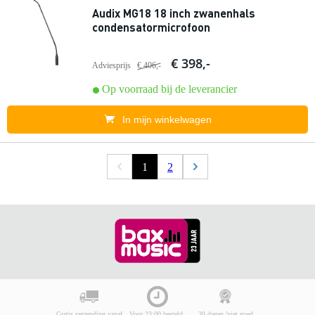
Audix MG18 18 inch zwanenhals
condensatormicrofoon
€ 398,-
Adviesprijs
€ 406,-
Op voorraad bij de leverancier
In mijn winkelwagen
1
2
Gratis verzending vanaf
Voor 23:00 besteld,
30 dagen 'niet goed