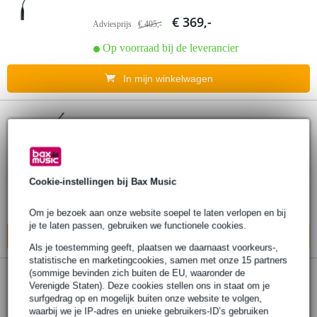
€ 369,-
Adviesprijs
€ 405,-
Op voorraad bij de leverancier
In mijn winkelwagen
Sennheiser MZH 3040 metalen
zwanenhals (40 cm)
€ 179,-
Cookie-instellingen bij Bax Music
Adviesprijs
€ 208,-
Op voorraad bij de leverancier
Om je bezoek aan onze website soepel te laten verlopen en bij
je te laten passen, gebruiken we functionele cookies.
In mijn winkelwagen
Als je toestemming geeft, plaatsen we daarnaast voorkeurs-,
statistische en marketingcookies, samen met onze 15 partners
(sommige bevinden zich buiten de EU, waaronder de
Sennheiser ME 34 white cardioïde
Verenigde Staten). Deze cookies stellen ons in staat om je
surfgedrag op en mogelijk buiten onze website te volgen,
microfooncapsule (wit)
waarbij we je IP-adres en unieke gebruikers-ID’s gebruiken