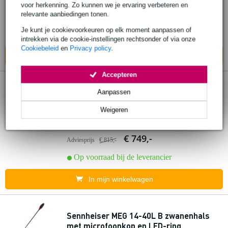
voor herkenning. Zo kunnen we je ervaring verbeteren en
€ 185,-
relevante aanbiedingen tonen.
Adviesprijs
€ 219,-
Je kunt je cookievoorkeuren op elk moment aanpassen of
Op voorraad bij de leverancier
intrekken via de cookie-instellingen rechtsonder of via onze
Cookiebeleid
en
Privacy policy
.
In mijn winkelwagen
Accepteren
Sennheiser EW-DX TS 3-PIN U1/5
Aanpassen
zwanenhals microfoon basis (823.2-
Weigeren
831.8MHz 863.2-864.8MHz)
€ 749,-
Adviesprijs
€ 815,-
Op voorraad bij de leverancier
In mijn winkelwagen
Sennheiser MEG 14-40L B zwanenhals
met microfoonkop en LED-ring