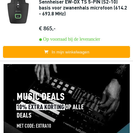
Sennheiser EW-DX TS 5-PIN (S2-10)
basis voor zwanenhals microfoon (614.2
- 693.8 MHz)
€ 865,-
Op voorraad bij de leverancier
In mijn winkelwagen