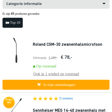
Categorie informatie
85
Er zijn
producten gevonden.
Top-10
Roland CGM-30 zwanenhalsmicrofoon
€ 78,-
Adviesprijs
€ 109,-
Op voorraad
Ook in
1 winkel
op voorraad
In mijn winkelwagen
3 reviews
Popu
lair
Sennheiser MEG 14-40 zwanenhals met