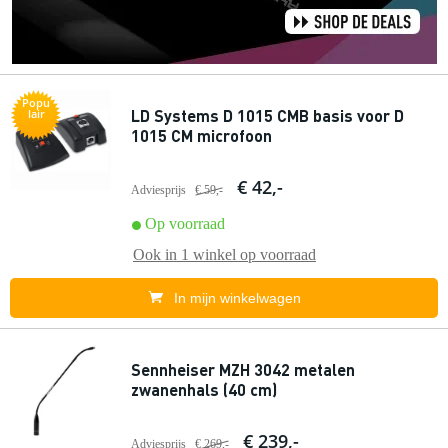
Popu
LD Systems D 1015 CMB basis voor D
lair
1015 CM microfoon
€ 42,-
Adviesprijs
€ 59,-
Op voorraad
Ook in
1 winkel
op voorraad
In mijn winkelwagen
Sennheiser MZH 3042 metalen
zwanenhals (40 cm)
€ 239,-
Adviesprijs
€ 269,-