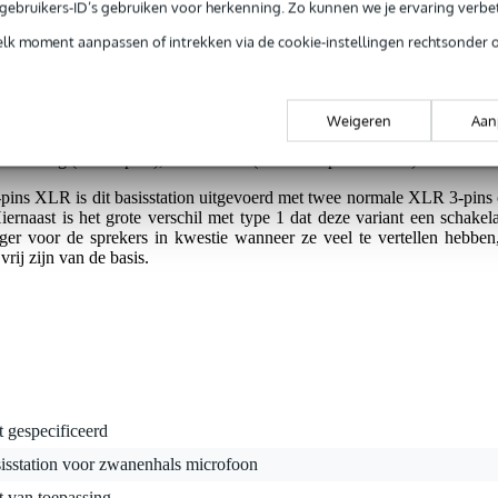
e gebruikers-ID’s gebruiken voor herkenning. Zo kunnen we je ervaring verb
elk moment aanpassen of intrekken via de cookie-instellingen rechtsonder 
e apparatuur, installaties en stabiele statieven, maar ook wanneer u zel
rg van pas komen!
ltieme mogelijkheid om een net afgewerkt systeem aan te leggen da
Weigeren
Aan
 voeren. De verschillende leverbare tafelbasisstations maken het mogeli
nsluiting (3 en 5 pins), schakelaars (aan/uit of push-to-talk) en indicat
5-pins XLR is dit basisstation uitgevoerd met twee normale XLR 3-pins
rnaast is het grote verschil met type 1 dat deze variant een schakel
diger voor de sprekers in kwestie wanneer ze veel te vertellen hebbe
vrij zijn van de basis.
t gespecificeerd
isstation voor zwanenhals microfoon
t van toepassing