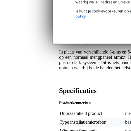
waarbij we je IP-adres en uniek
Algemeen
Je kunt je cookievoorkeuren op 
policy
.
K&M is niet alleen het merk voor mobiel
bent kunnen de producten van K&M e
Dit vergadersysteem van K&M is de u
goed debat of een goede vergadering te
te vinden. Er zijn verschillen in XLR-aa
In plaats van verschillende 3-pins en 
op een normaal mengpaneel afmixt. Hie
push-to-talk systeem. Dit is iets han
notulen waarbij beide handen het liefst 
Specificaties
Productkenmerken
Duurzaamheid product
nie
Type installatiemicrofoon
bas
Minimum frequentie
nie