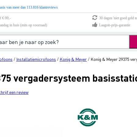
asis van meer dan 113.816 klantreviews
f € 99,-
30 dagen 'niet goed geld te
andag in huis (mits op voorraad)
Laagste-prijs-garantie
rofoons
Installatiemicrofoons
Konig & Meyer
Konig & Meyer 29375 verg
/
/
/
75 vergadersysteem basisstatio
chrijf een review