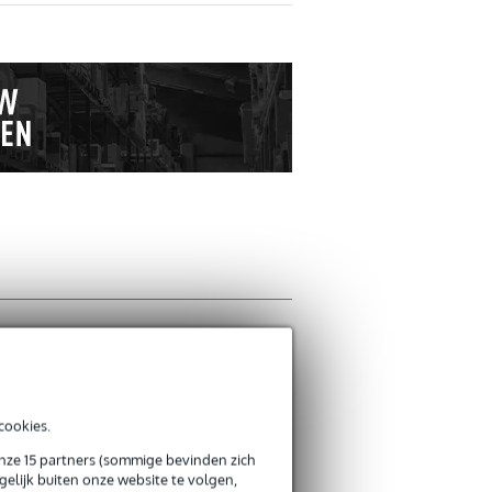
Schrijf zelf een r
Je naam
cookies.
Er zijn nog geen reviews
onze 15 partners (sommige bevinden zich
elijk buiten onze website te volgen,
Je beoordeling