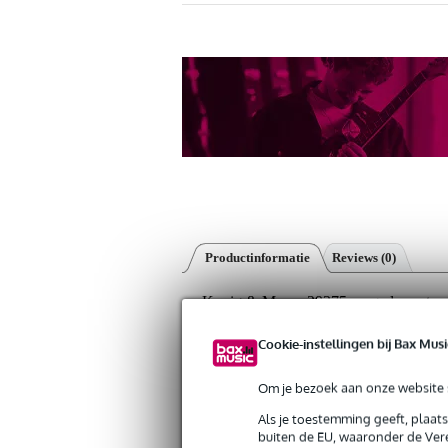
Productinformatie
Reviews
(0)
Konig & Meyer 29375 vergadersysteem 
Artikelnr:
S-29375black
Cookie-instellingen bij Bax Musi
Servicebelofte
Om je bezoek aan onze website s
Bax Music Garantie
: Op dit product krij
Als je toestemming geeft, plaat
Op dit product krijg je 5 jaar Bax Music garan
buiten de EU, waaronder de Vere