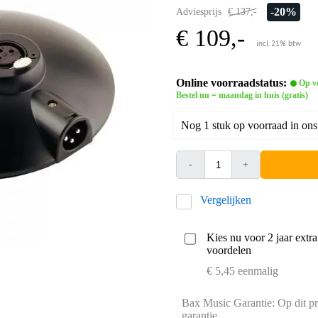
-20%
Adviesprijs
€ 137,-
€ 109,-
incl. 21% btw
Online voorraadstatus:
Op v
Bestel nu = maandag in huis (gratis)
Nog 1 stuk op voorraad in ons
-
+
Vergelijken
Kies nu voor 2 jaar extr
voordelen
€ 5,45 eenmalig
Bax Music Garantie: Op dit pr
garantie.