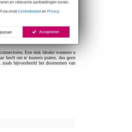
eteren en relevante aanbiedingen tonen.
of via onze
Cookiebeleid
en
Privacy
Je ervaring
f een vaste installatie aan het aanleggen
Accepteren
t voorzien is van alle gemakken om een
passen
jk om voor uw situatie de juiste stations
ie LEDs.
 connectoren. Een stuk idealer wanneer u
aar heeft om te kunnen praten, dus geen
Verstuur
n, zoals bijvoorbeeld het doornemen van