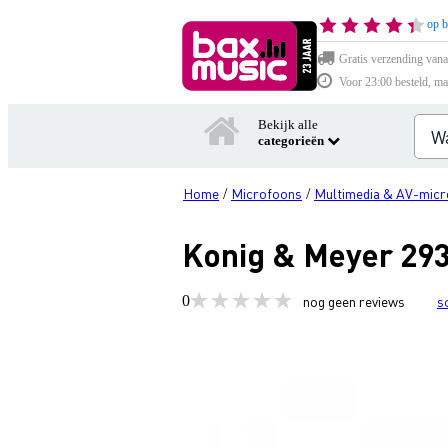
op b
Gratis verzending vana
Voor 23:00 besteld, ma
Bekijk alle
categorieën
Home
Microfoons
Multimedia & AV-mic
/
/
Konig & Meyer 293
0
nog geen reviews
s