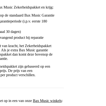
ax Music Zekerheidspakket en krijg:
enop de standaard Bax Music Garantie
garantieperiode (i.p.v. eerste 180
maal 30 dagen)
vangend product bij reparatie
jft van kracht, het Zekerheidspakket
. Als je extra Bax Music garantie
dspakket dan komt deze bovenop de
antie.
eidspakket zijn gebaseerd op een
rijs. De prijs van een
per product verschillen.
het op in een van onze
Bax Music winkels
: